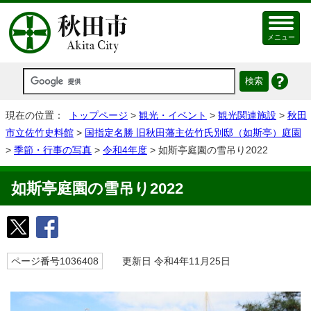
メニュー
現在の位置：
トップページ
>
観光・イベント
>
観光関連施設
>
秋田
市立佐竹史料館
>
国指定名勝 旧秋田藩主佐竹氏別邸（如斯亭）庭園
>
季節・行事の写真
>
令和4年度
> 如斯亭庭園の雪吊り2022
如斯亭庭園の雪吊り2022
ページ番号1036408
更新日 令和4年11月25日