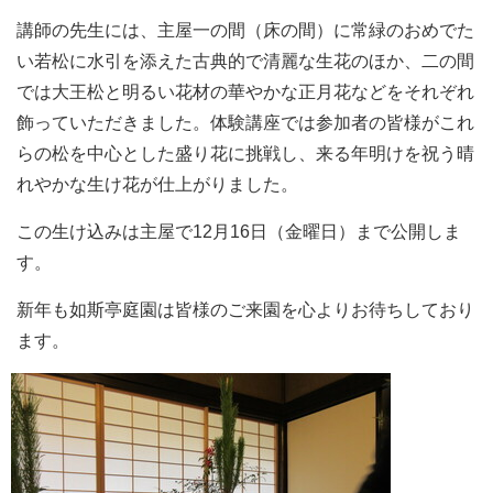
講師の先生には、主屋一の間（床の間）に常緑のおめでた
い若松に水引を添えた古典的で清麗な生花のほか、二の間
では大王松と明るい花材の華やかな正月花などをそれぞれ
飾っていただきました。体験講座では参加者の皆様がこれ
らの松を中心とした盛り花に挑戦し、来る年明けを祝う晴
れやかな生け花が仕上がりました。
この生け込みは主屋で12月16日（金曜日）まで公開しま
す。
新年も如斯亭庭園は皆様のご来園を心よりお待ちしており
ます。