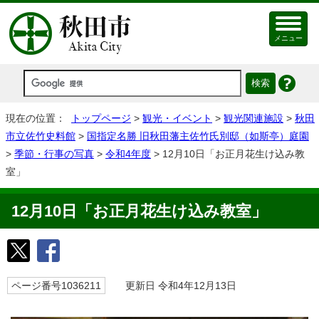
メニュー
現在の位置：
トップページ
>
観光・イベント
>
観光関連施設
>
秋田
市立佐竹史料館
>
国指定名勝 旧秋田藩主佐竹氏別邸（如斯亭）庭園
>
季節・行事の写真
>
令和4年度
> 12月10日「お正月花生け込み教
室」
12月10日「お正月花生け込み教室」
ページ番号1036211
更新日 令和4年12月13日