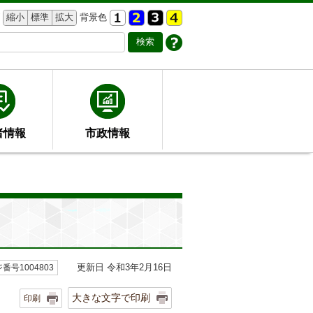
縮小
標準
拡大
背景色
者情報
市政情報
更新日 令和3年2月16日
番号1004803
大きな文字で印刷
印刷