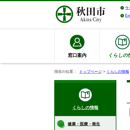
サ
En
窓口案内
くらしの
現在の位置：
トップページ
>
くらしの情報
くらしの情報
健康・医療・衛生