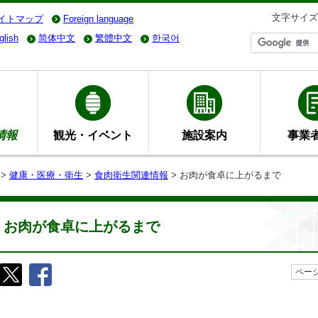
文字サイズ
イトマップ
Foreign language
glish
简体中文
繁體中文
한국어
情報
観光・イベント
施設案内
事業
>
健康・医療・衛生
>
食肉衛生関連情報
> お肉が食卓に上がるまで
お肉が食卓に上がるまで
ページ