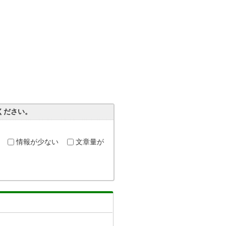
ください。
情報が少ない
文章量が