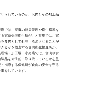
？
て守られているのか、お肉とその加工品
農場では、家畜の健康管理や衛生指導を
する家畜保健衛生所が、と畜場では、家
畜を食肉として処理・流通させることが
できるかを検査する食肉衛生検査所が、
処理場・加工場・小売店では、食肉や食
肉製品を衛生的に取り扱っているかを監
視・指導する保健所が食肉の安全を守る
仕事をしています。