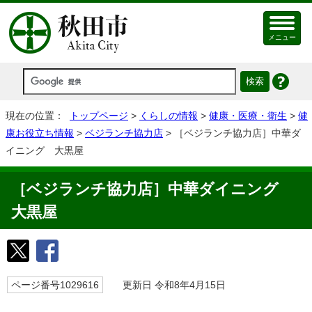
メニュー
現在の位置：
トップページ
>
くらしの情報
>
健康・医療・衛生
>
健
康お役立ち情報
>
ベジランチ協力店
> ［ベジランチ協力店］中華ダ
イニング 大黒屋
［ベジランチ協力店］中華ダイニング
大黒屋
ページ番号1029616
更新日 令和8年4月15日