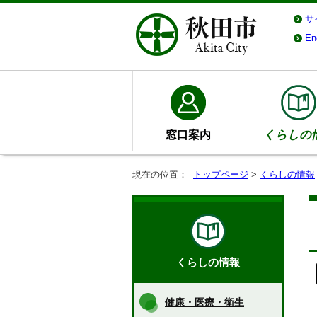
サ
En
窓口案内
くらしの
現在の位置：
トップページ
>
くらしの情報
くらしの情報
健康・医療・衛生