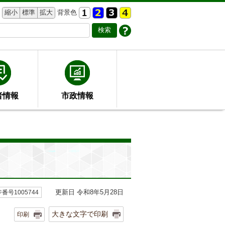
縮小
標準
拡大
背景色
者情報
市政情報
更新日 令和8年5月28日
番号1005744
大きな文字で印刷
印刷