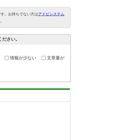
要です。お持ちでない方は
アドビシステム
。
ください。
情報が少ない
文章量が