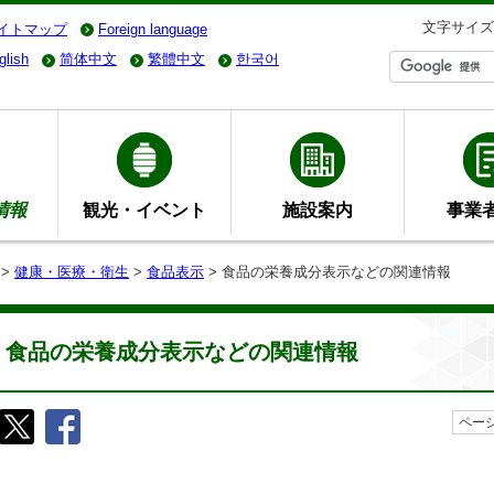
文字サイズ
イトマップ
Foreign language
glish
简体中文
繁體中文
한국어
情報
観光・イベント
施設案内
事業
>
健康・医療・衛生
>
食品表示
> 食品の栄養成分表示などの関連情報
食品の栄養成分表示などの関連情報
ページ