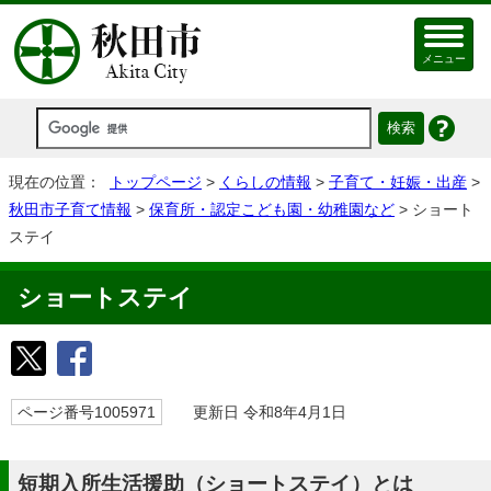
メニュー
現在の位置：
トップページ
>
くらしの情報
>
子育て・妊娠・出産
>
秋田市子育て情報
>
保育所・認定こども園・幼稚園など
> ショート
ステイ
ショートステイ
ページ番号1005971
更新日 令和8年4月1日
短期入所生活援助（ショートステイ）とは