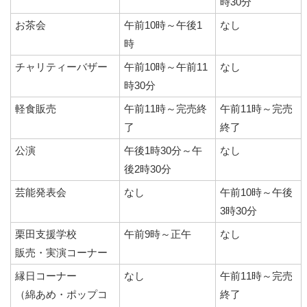
時30分
お茶会
午前10時～午後1
なし
時
チャリティーバザー
午前10時～午前11
なし
時30分
軽食販売
午前11時～完売終
午前11時～完売
了
終了
公演
午後1時30分～午
なし
後2時30分
芸能発表会
なし
午前10時～午後
3時30分
栗田支援学校
午前9時～正午
なし
販売・実演コーナー
縁日コーナー
なし
午前11時～完売
（綿あめ・ポップコ
終了