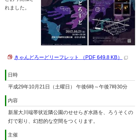
れました。
きゃんどろーどリーフレット （PDF 649.8 KB）
日時
平成29年10月21日（土曜日） 午後6時～午後7時30分
内容
新屋大川端帯状近隣公園のせせらぎ水路を、ろうそくの
灯で彩り、幻想的な空間をつくります。
主催