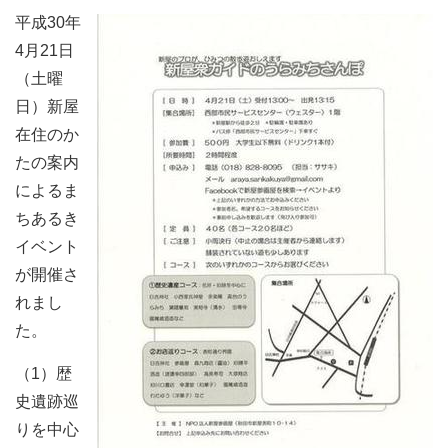
平成30年
4月21日
（土曜
日）新屋
在住のか
たの案内
によるま
ちあるき
イベント
が開催さ
れまし
た。
（1）歴
史遺跡巡
りを中心