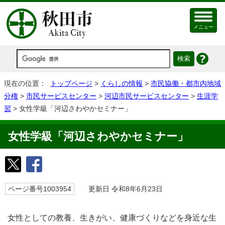
メニュー
現在の位置：
トップページ
>
くらしの情報
>
市民協働・都市内地域
分権
>
市民サービスセンター
>
河辺市民サービスセンター
>
生涯学
習
> 女性学級「河辺さわやかセミナー」
女性学級「河辺さわやかセミナー」
ページ番号1003954
更新日 令和8年6月23日
女性としての教養、生きがい、健康づくりなどを身近な生