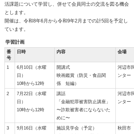
活課題について学習し、併せて会員同士の交流を図る機会
とします。
開催は、令和8年6月から令和9年2月までの計5回を予定し
ています。
学習計画
番
日時
内容
会場
号
1
6月10日（水曜
開講式
河辺市
日）
映画鑑賞（防災・食品関
ンター
10時から12時
係 短編）
2
7月22日（水曜
講話
河辺市
日）
「金融犯罪被害防止講座」
ンター
10時から12時
〜詐欺被害者にならないた
めに〜
3
9月16日（水曜
施設見学会（予定）
秋田市