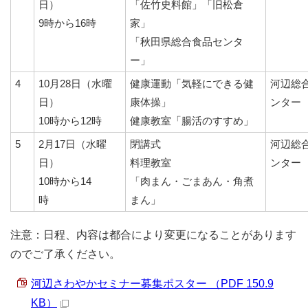
日）
「佐竹史料館」「旧松倉
9時から16時
家」
「秋田県総合食品センタ
ー」
4
10月28日（水曜
健康運動「気軽にできる健
河辺総
日）
康体操」
ンター
10時から12時
健康教室「腸活のすすめ」
5
2月17日（水曜
閉講式
河辺総
日）
料理教室
ンター
10時から14
「肉まん・ごまあん・角煮
時
まん」
注意：日程、内容は都合により変更になることがあります
のでご了承ください。
河辺さわやかセミナー募集ポスター （PDF 150.9
KB）