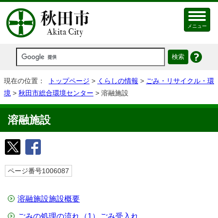
メニュー
現在の位置：
トップページ
>
くらしの情報
>
ごみ・リサイクル・環
境
>
秋田市総合環境センター
> 溶融施設
溶融施設
ページ番号1006087
溶融施設施設概要
ごみの処理の流れ（1）ごみ受入れ