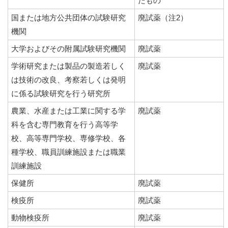
たもの
国または地方公共団体の試験研究
廃試薬（注2）
機関
大学およびその附属試験研究機関
廃試薬
学術研究または製品の製造若しく
廃試薬
は技術の改良、考察若しくは発明
に係る試験研究を行う研究所
農業、水産または工業に関する学
廃試薬
科を含む専門教育を行う高等学
校、高等専門学校、専修学校、各
種学校、職員訓練施設または職業
訓練施設
保健所
廃試薬
検疫所
廃試薬
動物検疫所
廃試薬