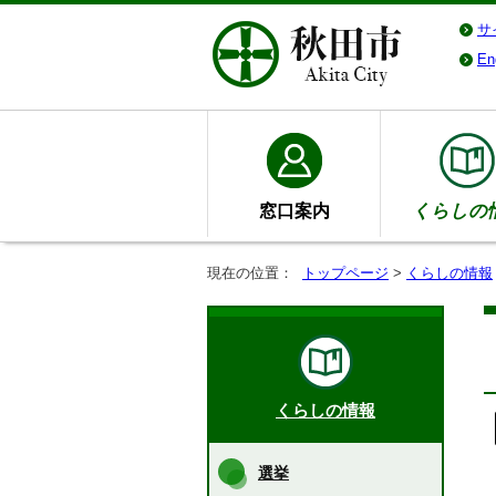
サ
En
窓口案内
くらしの
現在の位置：
トップページ
>
くらしの情報
くらしの情報
選挙