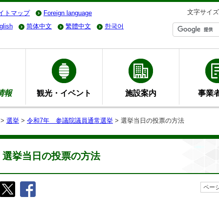
文字サイズ
イトマップ
Foreign language
glish
简体中文
繁體中文
한국어
情報
観光・イベント
施設案内
事業
>
選挙
>
令和7年 参議院議員通常選挙
> 選挙当日の投票の方法
選挙当日の投票の方法
ページ