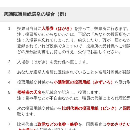
衆議院議員総選挙の場合（例）
投票日当日に
入場券（はがき）
を持って、投票所に行きます
注：投票所がわからないかたは、下記の「あなたの投票所を
注：入場券を忘れてしまったり、紛失したり、万が一届かな
登録されていれば投票できますので、投票所の受付係へご相
どの身分証明書をお持ちのうえ、受付でお話しください。
入場券（はがき）を受付係へ渡します。
あなたが選挙人名簿に登録されていることを名簿対照係が確
投票用紙交付係から
小選挙区の投票用紙（みずいろ）
を受け
候補者の氏名
を記載台で記入し、投票します。
注：目や手などが不自由なかたは、職員の代筆による代理投
次の投票用紙交付係から
比例代表の投票用紙（ピンク）
と
国
取ります。
比例代表は
政党などの名称・略称
を、国民審査は
やめさせた