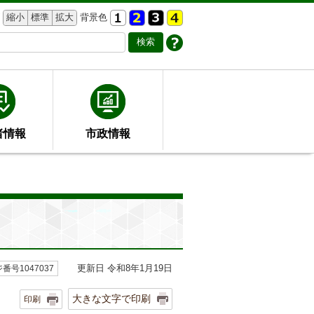
縮小
標準
拡大
背景色
者情報
市政情報
更新日 令和8年1月19日
番号1047037
大きな文字で印刷
印刷