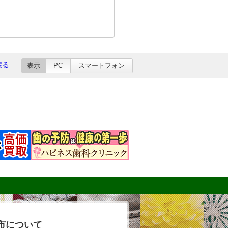
戻る
表示
PC
スマートフォン
市について