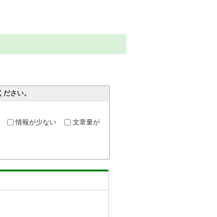
ください。
情報が少ない
文章量が