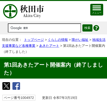
メニュー
現在の位置：
トップページ
>
くらしの情報
>
障がい福祉
>
地域生活
支援事業など各種事業
>
あきたアート
> 第1回あきたアート開催案内
（終了しました）
第1回あきたアート開催案内（終了しまし
た）
ページ番号1004972
更新日 令和7年3月19日