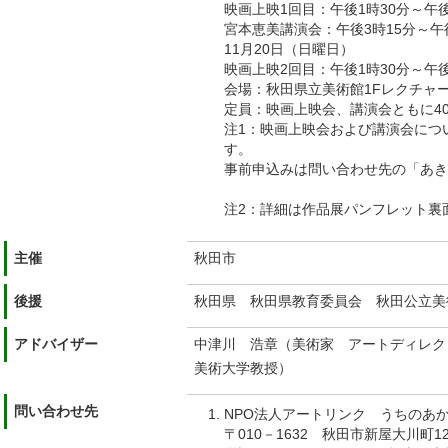
映画上映1回目：午後1時30分～午
宮本恵美講演会：午後3時15分～午後
11月20日（日曜日）
映画上映2回目：午後1時30分～午
会場：秋田県立美術館1Fレクチャ
定員：映画上映会、講演会ともに4
注1：映画上映会および講演会につ
す。
事前申込みは問い合わせ先の「あき
注2：詳細は作品展パンフレッ
主催
秋田市
後援
秋田県 秋田県教育委員会 秋田公立美
アドバイザー
中津川 浩章（美術家 アートディレク
美術大学教授）
問い合わせ先
NPO法人アートリンク うちのあ
〒010－1632 秋田市新屋大川町