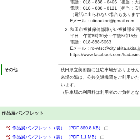
電話：018－838－6406（担当：
電話：018－888－8121（担当：
（電話に出られない場合もあります
Eメール：utinoakari@gmail.com
秋田市福祉保健部障がい福祉課企画
平日 午前8時30分～午後5時15分
電話：018-888-5663
Eメール：ro-wfsc@city.akita.akita.j
https://www.facebook.com/hadasin
その他
秋田県立美術館には駐車場がありません
来場の際は、公共交通機関をご利用いた
います。
（駐車場の利用料は利用者のご負担とな
作品展パンフレット
作品展パンフレット（表） （PDF 860.8 KB）
作品展パンフレット（裏） （PDF 1.1 MB）