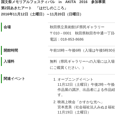
国文祭メモリアルフェスティバル in AKITA 2016 参加事業
第2回あきたアート 「はだしのこころ」
2016年11月12日（土曜日）～11月20日（日曜日）
会場
秋田県立美術館1F県民ギャラリー
〒010－0001 秋田県秋田市中通一丁目
電話：018-853-8686
開館時間
午前10時～午後6時（入場は午後5時3
入場料
無料（県民ギャラリーへの入場には入場
にご鑑賞ください。）
関連イベント
オープニングイベント
11月12日（土曜日）午後2時～午
作品展の講評、出品者による作品紹
す。
映画上映会「かすかな光へ」
宮本恵美（社会福祉法人みぬま福祉
11月19日（土曜日）