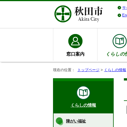
サ
En
窓口案内
くらしの
現在の位置：
トップページ
>
くらしの情報
くらしの情報
障がい福祉