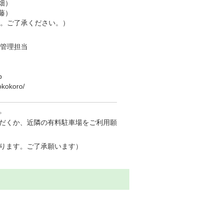
大畑）
安藤）
。ご了承ください。）
管理担当
p
okokoro/
。
だくか、近隣の有料駐車場をご利用願
ります。ご了承願います）