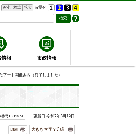
縮小
標準
拡大
背景色
者情報
市政情報
きたアート開催案内（終了しました）
更新日 令和7年3月19日
番号1004974
大きな文字で印刷
印刷