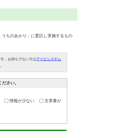
 うちのあかり」に委託し実施するもの
要です。お持ちでない方は
アドビシステム
。
ください。
情報が少ない
文章量が