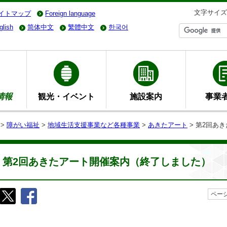
文字サイズ
イトマップ
Foreign language
glish
简体中文
繁體中文
한국어
情報
観光・イベント
施設案内
事業
>
障がい福祉
>
地域生活支援事業など各種事業
>
あきたアート
> 第2回あ
第2回あきたアート開催案内（終了しました）
ページ