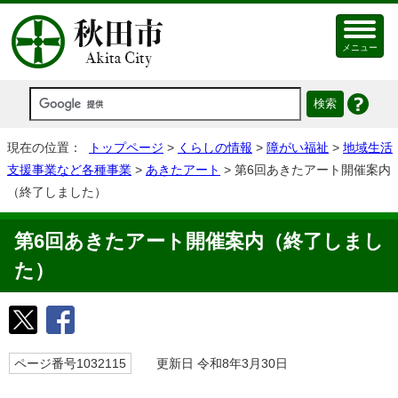
メニュー
現在の位置：
トップページ
>
くらしの情報
>
障がい福祉
>
地域生活
支援事業など各種事業
>
あきたアート
> 第6回あきたアート開催案内
（終了しました）
第6回あきたアート開催案内（終了しまし
た）
ページ番号1032115
更新日 令和8年3月30日