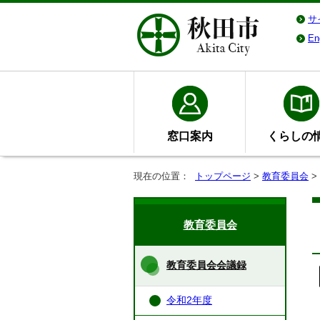
サ
En
窓口案内
くらしの
現在の位置：
トップページ
>
教育委員会
>
教育委員会
教育委員会会議録
令和2年度