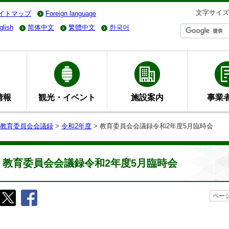
文字サイズ
イトマップ
Foreign language
glish
简体中文
繁體中文
한국어
情報
観光・イベント
施設案内
事業
教育委員会会議録
>
令和2年度
> 教育委員会会議録令和2年度5月臨時会
教育委員会会議録令和2年度5月臨時会
ページ