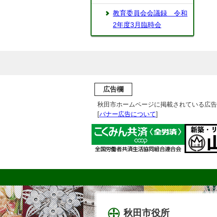
教育委員会会議録 令和
2年度3月臨時会
広告欄
秋田市ホームページに掲載されている広告
[
バナー広告について
]
秋田市役所