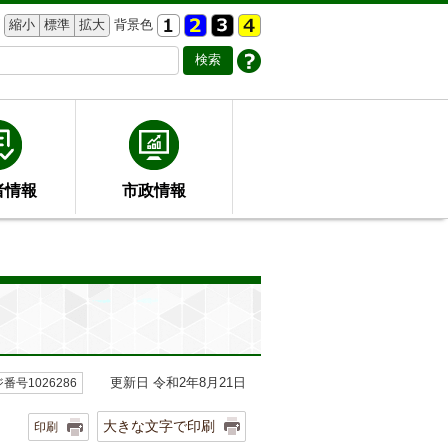
縮小
標準
拡大
背景色
者情報
市政情報
更新日 令和2年8月21日
番号1026286
大きな文字で印刷
印刷