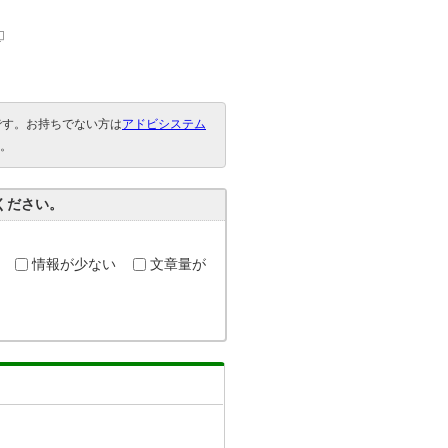
要です。お持ちでない方は
アドビシステム
。
ください。
情報が少ない
文章量が