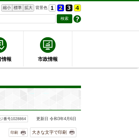
縮小
標準
拡大
背景色
者情報
市政情報
更新日 令和3年4月6日
ジ番号1028864
大きな文字で印刷
印刷