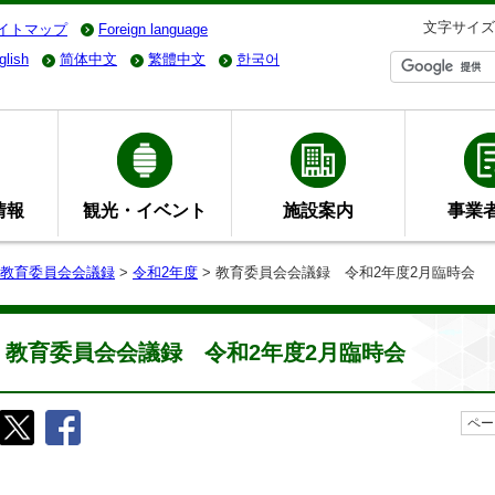
文字サイズ
イトマップ
Foreign language
glish
简体中文
繁體中文
한국어
情報
観光・イベント
施設案内
事業
教育委員会会議録
>
令和2年度
> 教育委員会会議録 令和2年度2月臨時会
教育委員会会議録 令和2年度2月臨時会
ペー