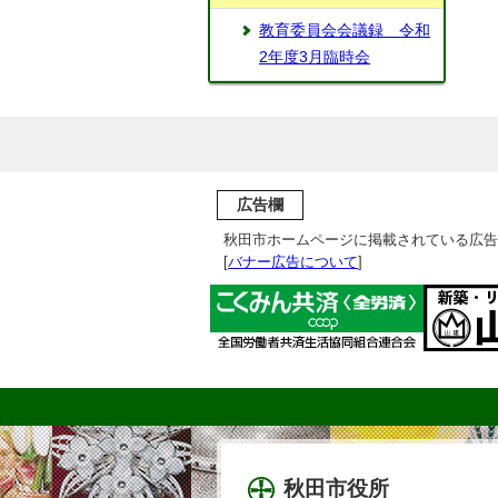
教育委員会会議録 令和
2年度3月臨時会
広告欄
秋田市ホームページに掲載されている広告
[
バナー広告について
]
秋田市役所