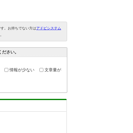
要です。お持ちでない方は
アドビシステム
。
ください。
情報が少ない
文章量が