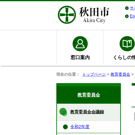
サ
En
窓口案内
くらしの
現在の位置：
トップページ
>
教育委員会
>
教育委員会
教育委員会会議録
令和2年度