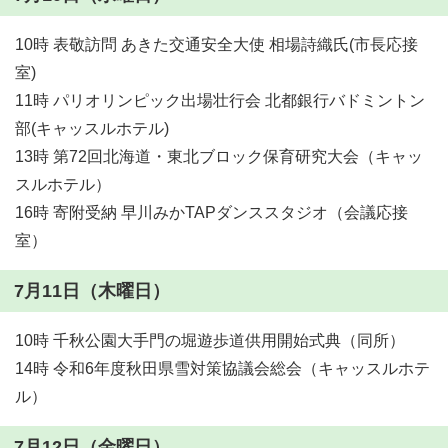
10時 表敬訪問 あきた交通安全大使 相場詩織氏(市長応接
室)
11時 パリオリンピック出場壮行会 北都銀行バドミントン
部(キャッスルホテル)
13時 第72回北海道・東北ブロック保育研究大会（キャッ
スルホテル）
16時 寄附受納 早川みかTAPダンススタジオ（会議応接
室）
7月11日（木曜日）
10時 千秋公園大手門の堀遊歩道供用開始式典（同所）
14時 令和6年度秋田県雪対策協議会総会（キャッスルホテ
ル）
7月12日（金曜日）