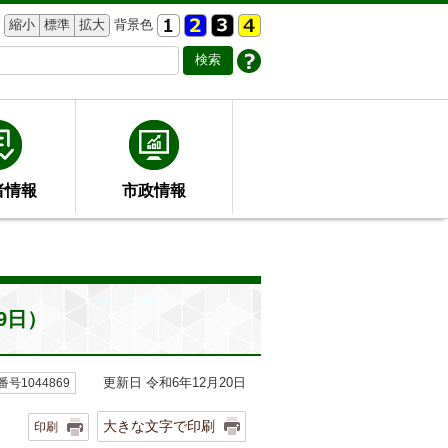
縮小
標準
拡大
背景色
者情報
市政情報
9日）
更新日 令和6年12月20日
号1044869
大きな文字で印刷
印刷