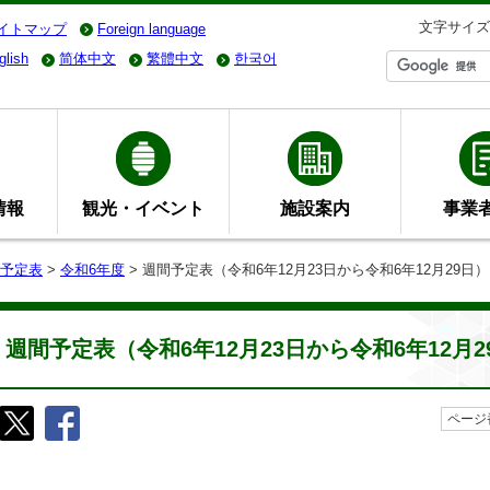
文字サイズ
イトマップ
Foreign language
glish
简体中文
繁體中文
한국어
情報
観光・イベント
施設案内
事業
予定表
>
令和6年度
> 週間予定表（令和6年12月23日から令和6年12月29日）
週間予定表（令和6年12月23日から令和6年12月2
ページ番