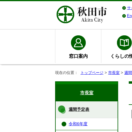
サ
En
窓口案内
くらしの
現在の位置：
トップページ
>
市長室
>
週間
市長室
週間予定表
令和6年度