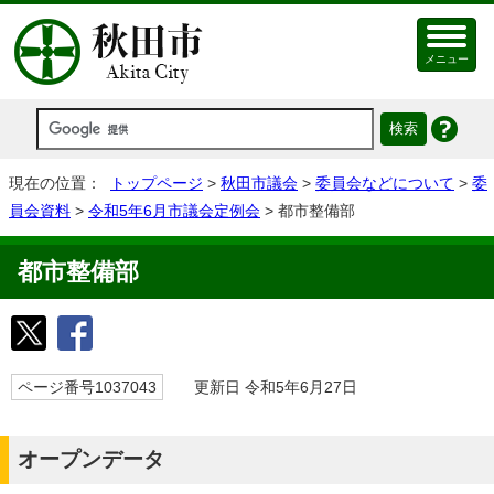
メニュー
現在の位置：
トップページ
>
秋田市議会
>
委員会などについて
>
委
員会資料
>
令和5年6月市議会定例会
> 都市整備部
都市整備部
ページ番号1037043
更新日 令和5年6月27日
オープンデータ