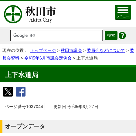
メニュー
現在の位置：
トップページ
>
秋田市議会
>
委員会などについて
>
委
員会資料
>
令和5年6月市議会定例会
> 上下水道局
上下水道局
ページ番号1037044
更新日 令和5年6月27日
オープンデータ