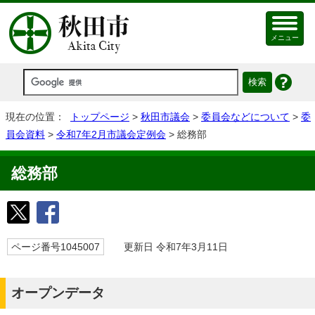
メニュー
現在の位置：
トップページ
>
秋田市議会
>
委員会などについて
>
委
員会資料
>
令和7年2月市議会定例会
> 総務部
総務部
ページ番号1045007
更新日 令和7年3月11日
オープンデータ