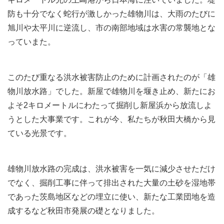
防も十分でなく蛇行が激しかった雄物川は、大雨のたびに
旭川や太平川に逆流し、市の南部地域は水害の常襲地とな
っていまた。
このたび重なる洪水被害防止のために計画されたのが「雄
物川放水路」でした。新屋で雄物川を堰き止め、新たにお
よそ2キロメートルにわたって掘削し新屋浜から放流しよ
うとした大事業です。これが今、私たちが秋田大橋から見
ている光景です。
雄物川放水路の完成は、洪水被害を一気に減少させただけ
でなく、掘削工事に伴って排出された大量の土砂を湿地帯
であった茨島地区などの埋立に使い、新たな工業団地を造
成するなど秋田市発展の礎となりました。