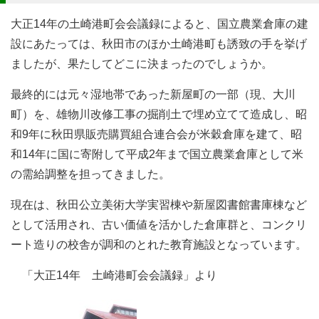
大正14年の土崎港町会会議録によると、国立農業倉庫の建
設にあたっては、秋田市のほか土崎港町も誘致の手を挙げ
ましたが、果たしてどこに決まったのでしょうか。
最終的には元々湿地帯であった新屋町の一部（現、大川
町）を、雄物川改修工事の掘削土で埋め立てて造成し、昭
和9年に秋田県販売購買組合連合会が米穀倉庫を建て、昭
和14年に国に寄附して平成2年まで国立農業倉庫として米
の需給調整を担ってきました。
現在は、秋田公立美術大学実習棟や新屋図書館書庫棟など
として活用され、古い価値を活かした倉庫群と、コンクリ
ート造りの校舎が調和のとれた教育施設となっています。
「大正14年 土崎港町会会議録」より