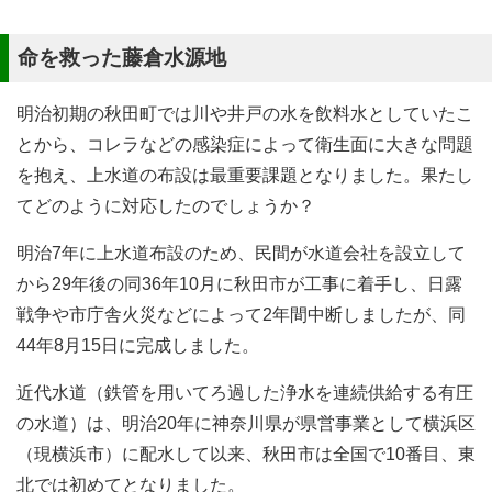
命を救った藤倉水源地
明治初期の秋田町では川や井戸の水を飲料水としていたこ
とから、コレラなどの感染症によって衛生面に大きな問題
を抱え、上水道の布設は最重要課題となりました。果たし
てどのように対応したのでしょうか？
明治7年に上水道布設のため、民間が水道会社を設立して
から29年後の同36年10月に秋田市が工事に着手し、日露
戦争や市庁舎火災などによって2年間中断しましたが、同
44年8月15日に完成しました。
近代水道（鉄管を用いてろ過した浄水を連続供給する有圧
の水道）は、明治20年に神奈川県が県営事業として横浜区
（現横浜市）に配水して以来、秋田市は全国で10番目、東
北では初めてとなりました。