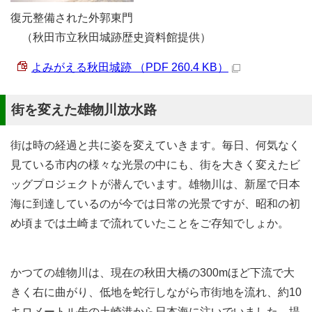
復元整備された外郭東門
（秋田市立秋田城跡歴史資料館提供）
よみがえる秋田城跡 （PDF 260.4 KB）
街を変えた雄物川放水路
街は時の経過と共に姿を変えていきます。毎日、何気なく
見ている市内の様々な光景の中にも、街を大きく変えたビ
ッグプロジェクトが潜んでいます。雄物川は、新屋で日本
海に到達しているのが今では日常の光景ですが、昭和の初
め頃までは土崎まで流れていたことをご存知でしょか。
かつての雄物川は、現在の秋田大橋の300mほど下流で大
きく右に曲がり、低地を蛇行しながら市街地を流れ、約10
キロメートル先の土崎港から日本海に注いでいました。堤