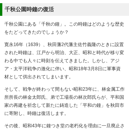
千秋公園時鐘の復活
千秋公園にある「千秋の鐘」。この時鐘はどのような歴史
をたどってきたのでしょうか？
寛永16年（1639）、秋田藩2代藩主佐竹義隆のときに設置
された時鐘は、江戸から明治、大正、昭和と時代が移り変
わる中でも人々に時刻を伝えてきました。しかし、アジ
ア・太平洋戦争の激化に伴い、昭和18年3月8日に軍事資
材として供出されてしまいます。
そして、戦争が終わって間もない昭和23年に、林金属工作
所所長の林金太郎氏、弟で工場長の林次郎氏らが、平和国
家の再建を祈念して新たに鋳造した「平和の鐘」を秋田市
に寄附し、時鐘は復活します。
その後、昭和43年に鐘つき堂の老朽化を理由に一旦廃止さ