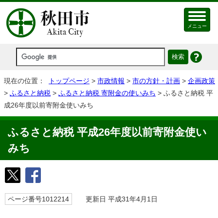
メニュー
現在の位置：
トップページ
>
市政情報
>
市の方針・計画
>
企画政策
>
ふるさと納税
>
ふるさと納税 寄附金の使いみち
> ふるさと納税 平
成26年度以前寄附金使いみち
ふるさと納税 平成26年度以前寄附金使い
みち
ページ番号1012214
更新日 平成31年4月1日