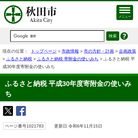
メニュー
現在の位置：
トップページ
>
市政情報
>
市の方針・計画
>
企画政策
>
ふるさと納税
>
ふるさと納税 寄附金の使いみち
> ふるさと納税 平
成30年度寄附金の使いみち
ふるさと納税 平成30年度寄附金の使いみ
ち
ページ番号1021783
更新日 令和6年11月15日