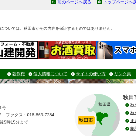
前のページへ戻る
トップページへ
については、秋田市がその内容を保証するものではありません。
著作権
個人情報について
サイトの使い方
リンク集
秋田
秋
1号
秋
 ファクス：018-863-7284
ま
後5時15分まで
統