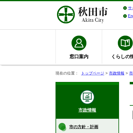
サ
En
窓口案内
くらしの
現在の位置：
トップページ
>
市政情報
>
市
市政情報
市の方針・計画