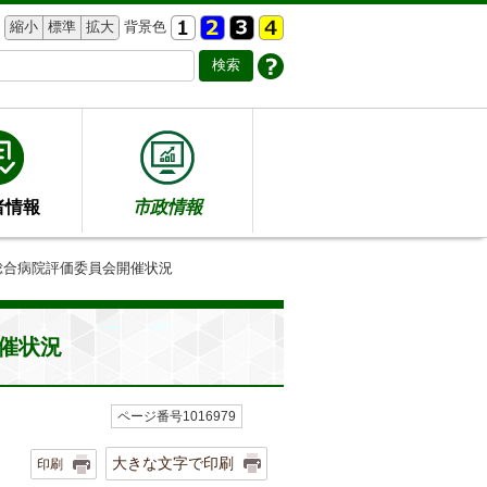
縮小
標準
拡大
背景色
者情報
市政情報
総合病院評価委員会開催状況
催状況
ページ番号1016979
大きな文字で印刷
印刷