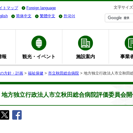
文字サイズ
イトマップ
Foreign language
glish
简体中文
繁體中文
한국어
情報
観光・イベント
施設案内
事業
の方針・計画
>
福祉保健
>
市立秋田総合病院
> 地方独立行政法人市立秋田
地方独立行政法人市立秋田総合病院評価委員会開