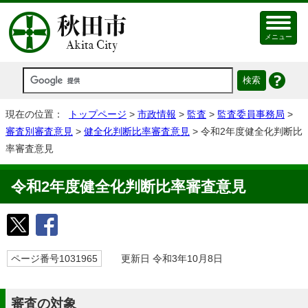
メニュー
現在の位置：
トップページ
>
市政情報
>
監査
>
監査委員事務局
>
審査別審査意見
>
健全化判断比率審査意見
> 令和2年度健全化判断比
率審査意見
令和2年度健全化判断比率審査意見
ページ番号1031965
更新日 令和3年10月8日
審査の対象