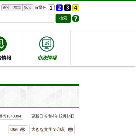
縮小
標準
拡大
背景色
者情報
市政情報
更新日 令和4年12月14日
号1043394
大きな文字で印刷
印刷