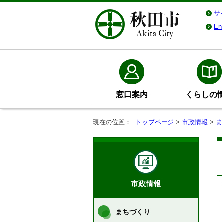
サ
En
窓口案内
くらしの
現在の位置：
トップページ
>
市政情報
>
ま
市政情報
まちづくり