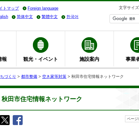
文字サイズ
イトマップ
Foreign language
glish
简体中文
繁體中文
한국어
情報
観光・イベント
施設案内
事業
ちづくり
>
都市整備
>
空き家等対策
> 秋田市住宅情報ネットワーク
秋田市住宅情報ネットワーク
ページ番