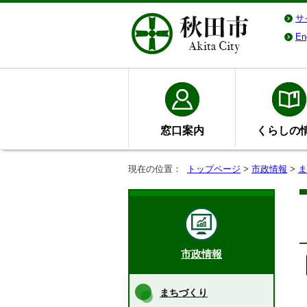
サ
En
窓口案内
くらしの
現在の位置：
トップページ
>
市政情報
>
ま
市政情報
まちづくり