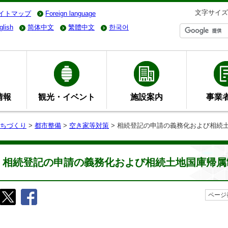
文字サイズ
イトマップ
Foreign language
glish
简体中文
繁體中文
한국어
情報
観光・イベント
施設案内
事業
ちづくり
>
都市整備
>
空き家等対策
> 相続登記の申請の義務化および相続
相続登記の申請の義務化および相続土地国庫帰属
ページ番