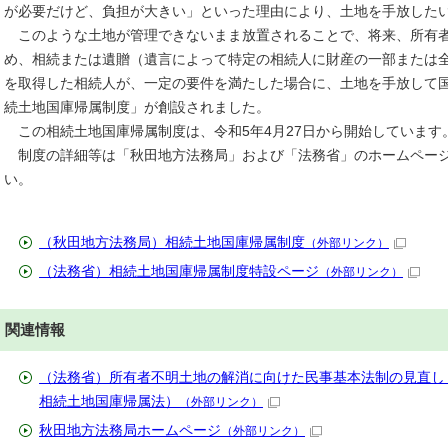
が必要だけど、負担が大きい」といった理由により、土地を手放した
このような土地が管理できないまま放置されることで、将来、所有者
め、相続または遺贈（遺言によって特定の相続人に財産の一部または
を取得した相続人が、一定の要件を満たした場合に、土地を手放して
続土地国庫帰属制度」が創設されました。
この相続土地国庫帰属制度は、令和5年4月27日から開始しています
制度の詳細等は「秋田地方法務局」および「法務省」のホームページ
い。
（秋田地方法務局）相続土地国庫帰属制度
（外部リンク）
（法務省）相続土地国庫帰属制度特設ページ
（外部リンク）
関連情報
（法務省）所有者不明土地の解消に向けた民事基本法制の見直し
相続土地国庫帰属法）
（外部リンク）
秋田地方法務局ホームページ
（外部リンク）