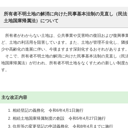
所有者不明土地の解消に向けた民事基本法制の見直し（民法
土地国庫帰属法）について
所有者がわからない土地は、公共事業や災害時の復旧および復興事業
ど、土地の利活用を阻害しています。また、土地が管理不全化し、隣
少や高齢化の進展に伴い、今後ますます深刻化するおそれがあります
そこで、所有者不明土地の解消に向けた民事基本法制の見直し（民法
地国庫帰属法）が行われ、所有者不明土地をなくすための新しい制度
す。
主な改正内容
相続登記の義務化 令和6年4月1日施行
相続土地国庫帰属制度の創設 令和5年4月27日施行
住所等の変更登記の申請義務化 令和8年4月までに施行