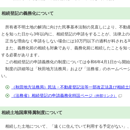
相続登記の義務化について
所有者不明土地の解消に向けた民事基本法制の見直しにより、不動産
とを知った日から3年以内に、相続登記の申請をすることが、法律上の
正当な理由なく申請をしない場合には10万円以下の過料が科される
また、義務化前の相続も対象であり、義務化前に相続したことを知っ
する必要があります。
この相続登記の申請義務化の制度については令和6年4月1日から開
制度の詳細等は「秋田地方法務局」および「法務省」のホームページ
い。
（秋田地方法務局）民法・不動産登記法等一部改正法及び相続土
（法務省）相続登記の申請義務化特設ページ
（外部リンク）
相続土地国庫帰属制度について
相続した土地について、「遠くに住んでいて利用する予定がない」、