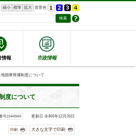
縮小
標準
拡大
背景色
者情報
市政情報
土地国庫帰属制度について
制度について
更新日 令和6年12月26日
号1044944
大きな文字で印刷
印刷