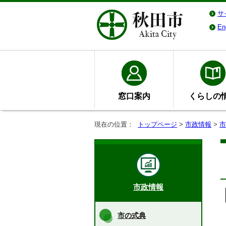
サ
En
窓口案内
くらしの
現在の位置：
トップページ
>
市政情報
>
市
市政情報
市の式典