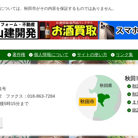
については、秋田市がその内容を保証するものではありません。
著作権
個人情報について
サイトの使い方
リンク集
秋田
秋
1号
秋
 ファクス：018-863-7284
ま
後5時15分まで
統