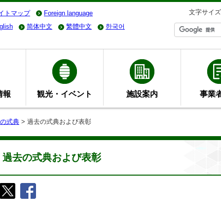
文字サイズ
イトマップ
Foreign language
glish
简体中文
繁體中文
한국어
情報
観光・イベント
施設案内
事業
の式典
> 過去の式典および表彰
過去の式典および表彰