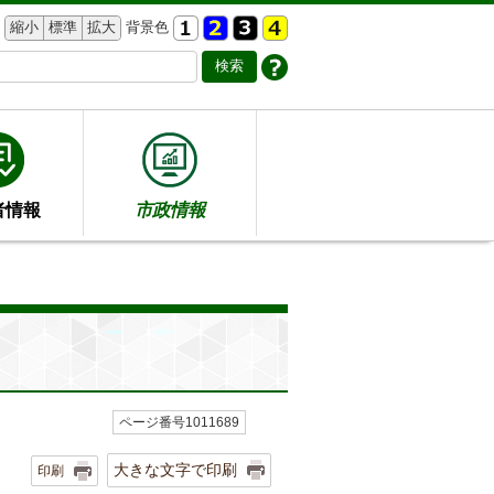
縮小
標準
拡大
背景色
者情報
市政情報
ページ番号1011689
大きな文字で印刷
印刷