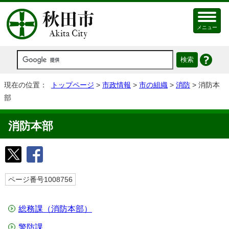
メニュー
現在の位置：
トップページ
>
市政情報
>
市の組織
>
消防
> 消防本
部
消防本部
ページ番号1008756
総務課（消防本部）
警防課