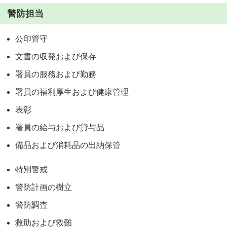
警防担当
公印管守
文書の収発および保存
署員の服務および勤務
署員の福利厚生および健康管理
表彰
署員の給与および貸与品
備品および消耗品の出納保管
特別警戒
警防計画の樹立
警防調査
救助および救難