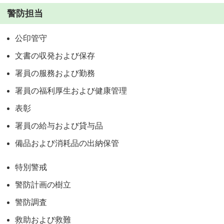
警防担当
公印管守
文書の収発および保存
署員の服務および勤務
署員の福利厚生および健康管理
表彰
署員の給与および貸与品
備品および消耗品の出納保管
特別警戒
警防計画の樹立
警防調査
救助および救難