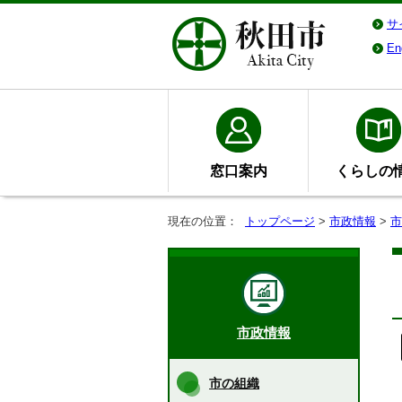
サ
En
窓口案内
くらしの
現在の位置：
トップページ
>
市政情報
>
市
市政情報
市の組織