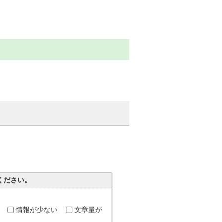
ください。
情報が少ない
文章量が