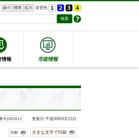
縮小
標準
拡大
背景色
者情報
市政情報
更新日 平成30年6月21日
号1002613
大きな文字で印刷
印刷