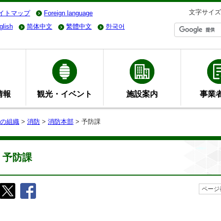
文字サイズ
イトマップ
Foreign language
glish
简体中文
繁體中文
한국어
情報
観光・イベント
施設案内
事業
の組織
>
消防
>
消防本部
> 予防課
予防課
ページ番