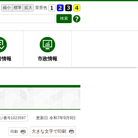
縮小
標準
拡大
背景色
者情報
市政情報
更新日 令和7年9月9日
ジ番号1023597
大きな文字で印刷
印刷