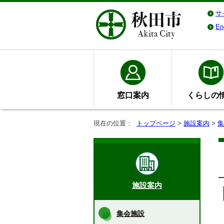
サ
En
窓口案内
くらしの
現在の位置：
トップページ
>
施設案内
>
集
施設案内
集会施設