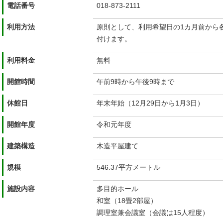
電話番号
018-873-2111
利用方法
原則として、利用希望日の1カ月前から
付けます。
利用料金
無料
開館時間
午前9時から午後9時まで
休館日
年末年始（12月29日から1月3日）
開館年度
令和元年度
建築構造
木造平屋建て
規模
546.37平方メートル
施設内容
多目的ホール
和室（18畳2部屋）
調理室兼会議室（会議は15人程度）