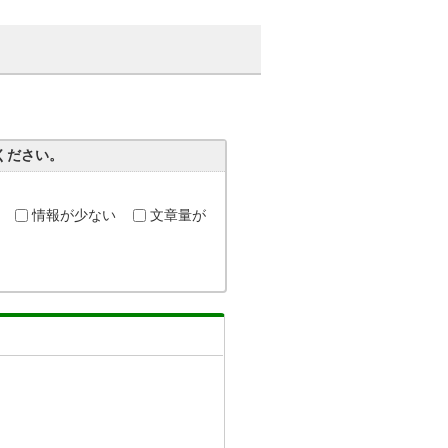
ください。
情報が少ない
文章量が