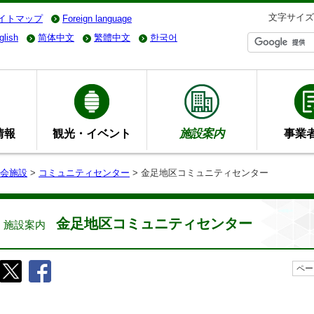
文字サイズ
イトマップ
Foreign language
glish
简体中文
繁體中文
한국어
情報
観光・イベント
施設案内
事業
会施設
>
コミュニティセンター
> 金足地区コミュニティセンター
金足地区コミュニティセンター
施設案内
ペー