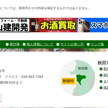
については、秋田市がその内容を保証するものではありません。
著作権
個人情報について
サイトの使い方
リンク集
秋田
秋
1号
秋
 ファクス：018-863-7284
ま
後5時15分まで
統