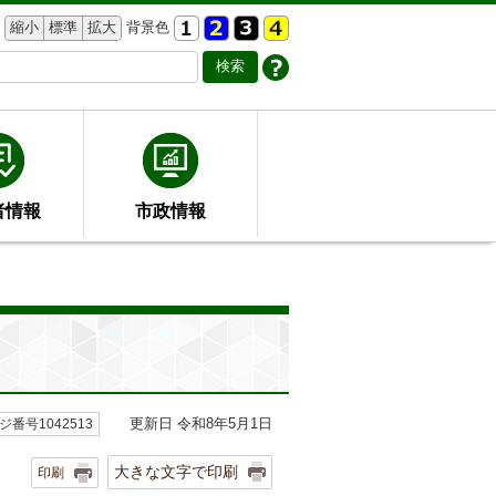
縮小
標準
拡大
背景色
者情報
市政情報
更新日 令和8年5月1日
ジ番号1042513
大きな文字で印刷
印刷