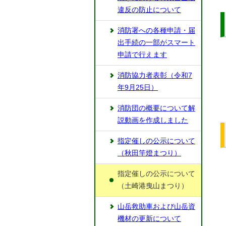
違反の防止について
消防署への各種申請・届
出手続の一部がスマート
申請で行えます
消防協力者表彰（令和7
年9月25日）
消防団の概要について解
説動画を作成しました
指定催しの公示について
（秋田竿燈まつり）
指定催しの公示について
（土崎港曳山まつり）
山岳救助車および山岳資
機材の更新について