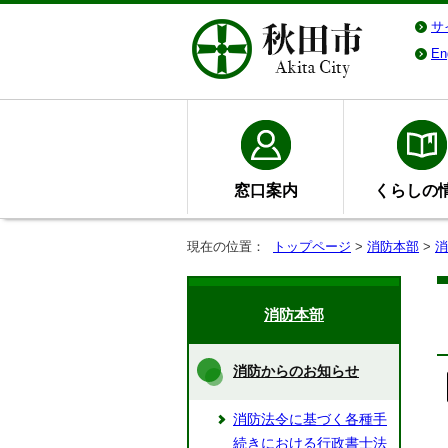
サ
En
窓口案内
くらしの
現在の位置：
トップページ
>
消防本部
>
消
消防本部
消防からのお知らせ
消防法令に基づく各種手
続きにおける行政書士法