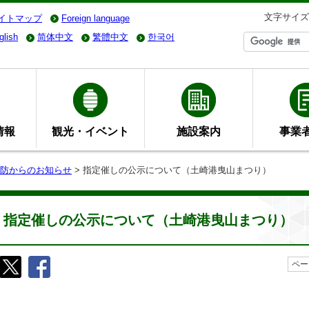
文字サイズ
イトマップ
Foreign language
glish
简体中文
繁體中文
한국어
情報
観光・イベント
施設案内
事業
防からのお知らせ
> 指定催しの公示について（土崎港曳山まつり）
指定催しの公示について（土崎港曳山まつり）
ペー