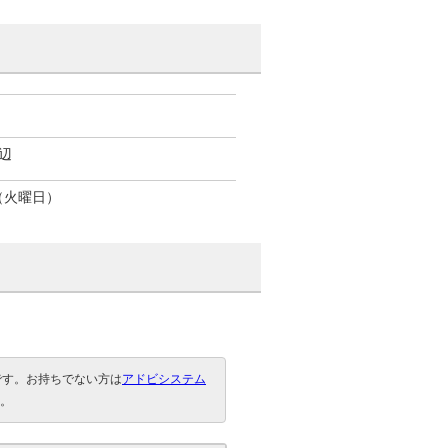
辺
（火曜日）
要です。お持ちでない方は
アドビシステム
。