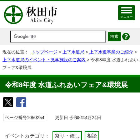
メニュー
現在の位置：
トップページ
>
上下水道局
>
上下水道事業のご紹介
>
上下水道局のイベント・見学施設のご案内
> 令和8年度 水道ふれあい
フェア&環境展
令和8年度 水道ふれあいフェア&環境展
ページ番号1050254
更新日 令和8年4月24日
イベントカテゴリ：
祭り・催し
相談