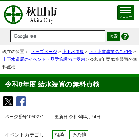
メニュー
現在の位置：
トップページ
>
上下水道局
>
上下水道事業のご紹介
>
上下水道局のイベント・見学施設のご案内
> 令和8年度 給水装置の無
料点検
令和8年度 給水装置の無料点検
ページ番号1050271
更新日 令和8年4月24日
イベントカテゴリ：
相談
その他