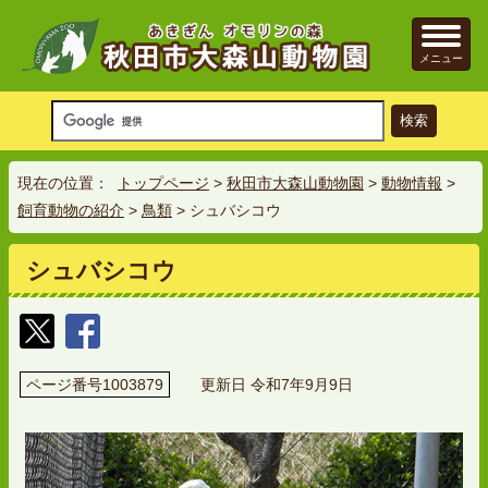
メニュー
現在の位置：
トップページ
>
秋田市大森山動物園
>
動物情報
>
飼育動物の紹介
>
鳥類
> シュバシコウ
シュバシコウ
ページ番号1003879
更新日 令和7年9月9日