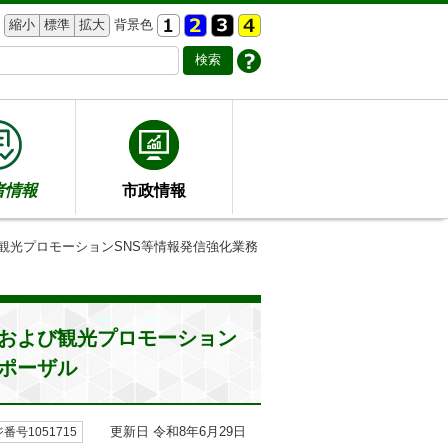
縮小
標準
拡大
背景色
者情報
市政情報
観光プロモーションSNS等情報発信強化業務
および観光プロモーション
ポーザル
更新日 令和8年6月29日
番号1051715