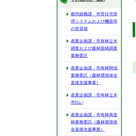
都市総務課 市営住宅管
理システムおよび機器等
の賃貸借
産業企画課：市有林立木
調査および森林面積調査
業務委託
産業企画課：市有林間伐
業務委託（森林環境保全
直接支援事業）
産業企画課：市有林立木
売払い
産業企画課：市有林再造
林業務委託（森林環境保
全直接支援事業）