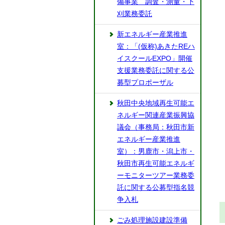
備事業 調査・測量・下
刈業務委託
新エネルギー産業推進
室：「(仮称)あきたREハ
イスクールEXPO」開催
支援業務委託に関する公
募型プロポーザル
秋田中央地域再生可能エ
ネルギー関連産業振興協
議会（事務局：秋田市新
エネルギー産業推進
室）：男鹿市・潟上市・
秋田市再生可能エネルギ
ーモニターツアー業務委
託に関する公募型指名競
争入札
ごみ処理施設建設準備