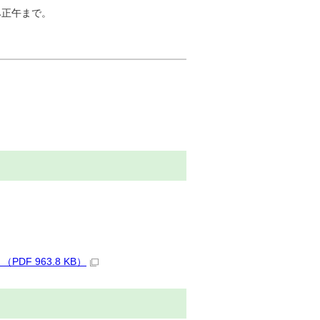
み正午まで。
F 963.8 KB）