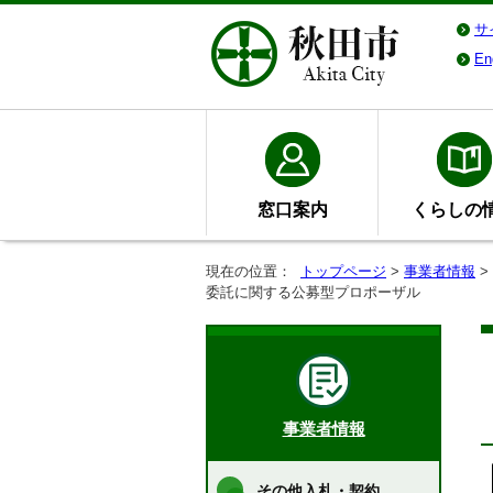
サ
En
窓口案内
くらしの
現在の位置：
トップページ
>
事業者情報
>
委託に関する公募型プロポーザル
事業者情報
その他入札・契約