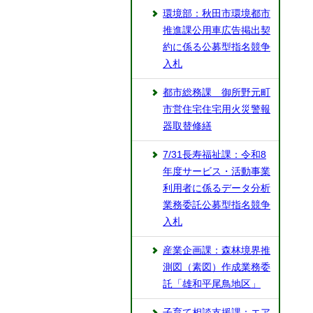
環境部：秋田市環境都市
推進課公用車広告掲出契
約に係る公募型指名競争
入札
都市総務課 御所野元町
市営住宅住宅用火災警報
器取替修繕
7/31長寿福祉課：令和8
年度サービス・活動事業
利用者に係るデータ分析
業務委託公募型指名競争
入札
産業企画課：森林境界推
測図（素図）作成業務委
託「雄和平尾鳥地区」
子育て相談支援課：エア