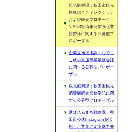
観光振興課：秋田市観光
振興総合ディレクション
および観光プロモーショ
ンSNS等情報発信強化業
務委託に関する公募型プ
ロポーザル
企業立地雇用課：なでし
こ就労支援事業業務委託
に関する公募型プロポー
ザル
観光振興課：秋田市観光
消費額調査業務委託に関
する公募型プロポーザル
選ばれるまち戦略課：秋
田市公式Instagramを活
用した共創による魅力発