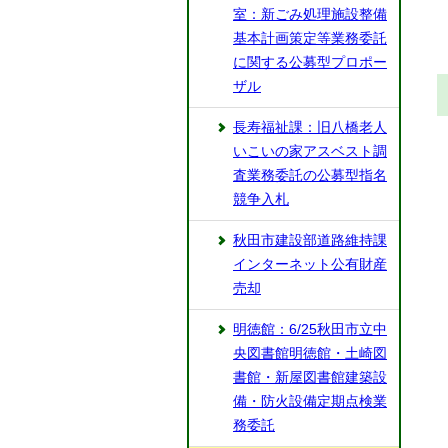
室：新ごみ処理施設整備
基本計画策定等業務委託
に関する公募型プロポー
ザル
長寿福祉課：旧八橋老人
いこいの家アスベスト調
査業務委託の公募型指名
競争入札
秋田市建設部道路維持課
インターネット公有財産
売却
明徳館：6/25秋田市立中
央図書館明徳館・土崎図
書館・新屋図書館建築設
備・防火設備定期点検業
務委託