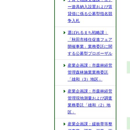
ー遊具納入設置および賃
貸借に係る公募型指名競
争入札
選ばれるまち戦略課：
「秋田市移住促進フェア
開催事業」業務委託に関
する公募型プロポーザル
産業企画課：市森林経営
管理森林施業業務委託
「雄和（3）地区」
産業企画課：市森林経営
管理現地測量および調査
業務委託「雄和（2）地
区」
産業企画課：緩衝帯等整