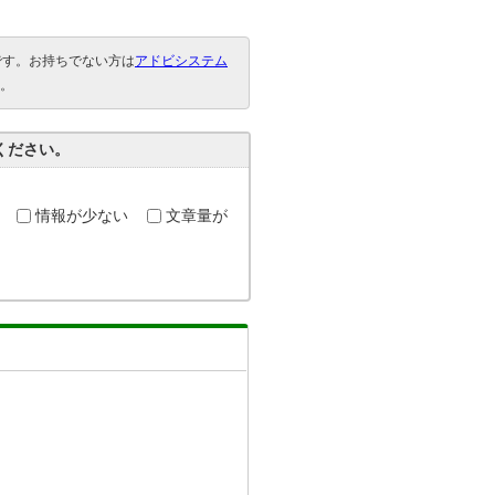
要です。お持ちでない方は
アドビシステム
。
ください。
情報が少ない
文章量が