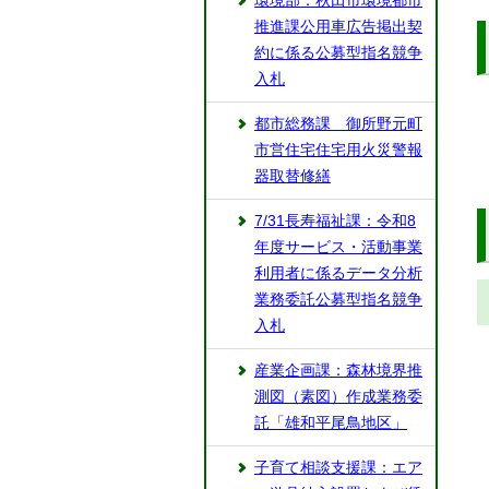
環境部：秋田市環境都市
推進課公用車広告掲出契
約に係る公募型指名競争
入札
都市総務課 御所野元町
市営住宅住宅用火災警報
器取替修繕
7/31長寿福祉課：令和8
年度サービス・活動事業
利用者に係るデータ分析
業務委託公募型指名競争
入札
産業企画課：森林境界推
測図（素図）作成業務委
託「雄和平尾鳥地区」
子育て相談支援課：エア