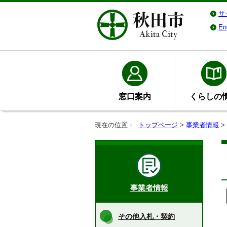
サ
En
窓口案内
くらしの
現在の位置：
トップページ
>
事業者情報
>
事業者情報
その他入札・契約