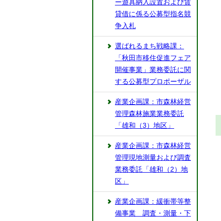
ー遊具納入設置および賃
貸借に係る公募型指名競
争入札
選ばれるまち戦略課：
「秋田市移住促進フェア
開催事業」業務委託に関
する公募型プロポーザル
産業企画課：市森林経営
管理森林施業業務委託
「雄和（3）地区」
産業企画課：市森林経営
管理現地測量および調査
業務委託「雄和（2）地
区」
産業企画課：緩衝帯等整
備事業 調査・測量・下