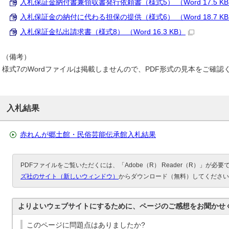
入札保証金納付書兼領収書発行依頼書（様式5） （Word 17.5 K
入札保証金の納付に代わる担保の提供（様式6） （Word 18.7 K
入札保証金払出請求書（様式8） （Word 16.3 KB）
（備考）
様式7のWordファイルは掲載しませんので、PDF形式の見本をご確認
入札結果
赤れんが郷土館・民俗芸能伝承館入札結果
PDFファイルをご覧いただくには、「Adobe（R） Reader（R）」が必
ズ社のサイト（新しいウィンドウ）
からダウンロード（無料）してください
よりよいウェブサイトにするために、ページのご感想をお聞かせ
このページに問題点はありましたか?