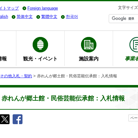
文字サイズ
イトマップ
Foreign language
glish
简体中文
繁體中文
한국어
情報
観光・イベント
施設案内
事業
その他入札・契約
> 赤れんが郷土館・民俗芸能伝承館：入札情報
赤れんが郷土館・民俗芸能伝承館：入札情報
ペー