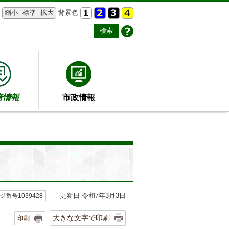
縮小
標準
拡大
背景色
者情報
市政情報
更新日 令和7年3月3日
ジ番号1039428
大きな文字で印刷
印刷