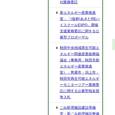
刈業務委託
新エネルギー産業推進
室：「(仮称)あきたREハ
イスクールEXPO」開催
支援業務委託に関する公
募型プロポーザル
秋田中央地域再生可能エ
ネルギー関連産業振興協
議会（事務局：秋田市新
エネルギー産業推進
室）：男鹿市・潟上市・
秋田市再生可能エネルギ
ーモニターツアー業務委
託に関する公募型指名競
争入札
ごみ処理施設建設準備
室：新ごみ処理施設整備