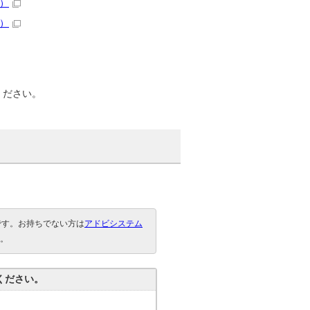
B）
B）
ください。
要です。お持ちでない方は
アドビシステム
。
ください。