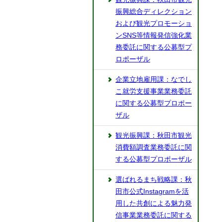
振興総合ディレクション
および観光プロモーショ
ンSNS等情報発信強化業
務委託に関する公募型プ
ロポーザル
企業立地雇用課：なでし
こ就労支援事業業務委託
に関する公募型プロポー
ザル
観光振興課：秋田市観光
消費額調査業務委託に関
する公募型プロポーザル
選ばれるまち戦略課：秋
田市公式Instagramを活
用した共創による魅力発
信事業業務委託に関する