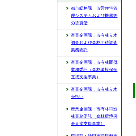
都市総務課 市営住宅管
理システムおよび機器等
の賃貸借
産業企画課：市有林立木
調査および森林面積調査
業務委託
産業企画課：市有林間伐
業務委託（森林環境保全
直接支援事業）
産業企画課：市有林立木
売払い
産業企画課：市有林再造
林業務委託（森林環境保
全直接支援事業）