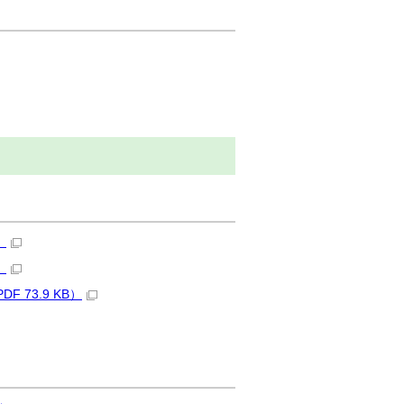
）
）
73.9 KB）