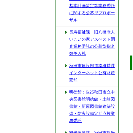
基本計画策定等業務委託
に関する公募型プロポー
ザル
長寿福祉課：旧八橋老人
いこいの家アスベスト調
査業務委託の公募型指名
競争入札
秋田市建設部道路維持課
インターネット公有財産
売却
明徳館：6/25秋田市立中
央図書館明徳館・土崎図
書館・新屋図書館建築設
備・防火設備定期点検業
務委託
観光振興課：秋田市観光