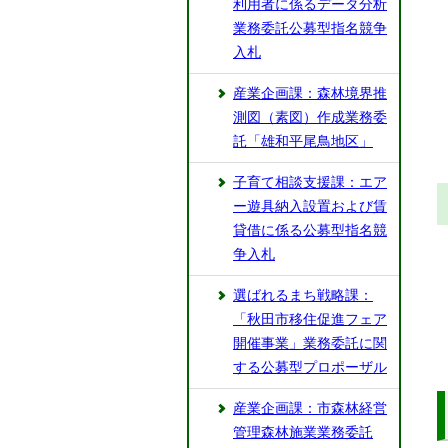
利用者に係るデータ分析
業務委託公募型指名競争
入札
産業企画課：森林境界推
測図（素図）作成業務委
託「雄和平尾鳥地区」
子育て相談支援課：エア
ー遊具納入設置および賃
貸借に係る公募型指名競
争入札
選ばれるまち戦略課：
「秋田市移住促進フェア
開催事業」業務委託に関
する公募型プロポーザル
産業企画課：市森林経営
管理森林施業業務委託