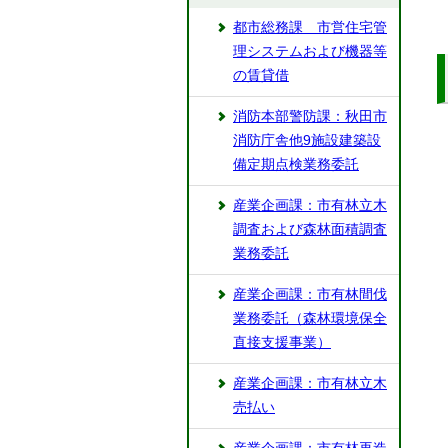
都市総務課 市営住宅管
理システムおよび機器等
の賃貸借
消防本部警防課：秋田市
消防庁舎他9施設建築設
備定期点検業務委託
産業企画課：市有林立木
調査および森林面積調査
業務委託
産業企画課：市有林間伐
業務委託（森林環境保全
直接支援事業）
産業企画課：市有林立木
売払い