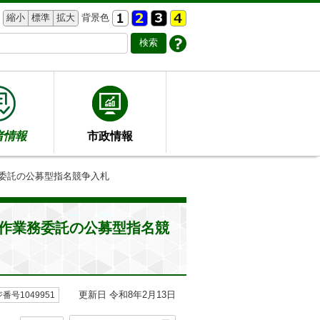
縮小
標準
拡大
背景色
者情報
市政情報
務委託の公募型指名競争入札
作業務委託の公募型指名競
更新日 令和8年2月13日
番号1049951