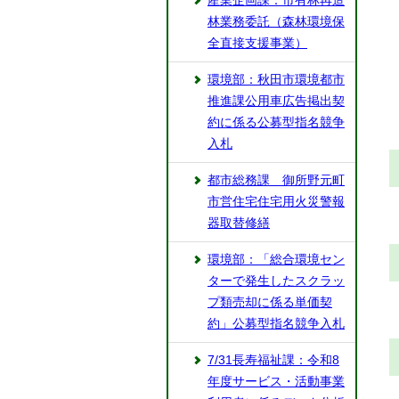
産業企画課：市有林再造
林業務委託（森林環境保
全直接支援事業）
環境部：秋田市環境都市
推進課公用車広告掲出契
約に係る公募型指名競争
入札
都市総務課 御所野元町
市営住宅住宅用火災警報
器取替修繕
環境部：「総合環境セン
ターで発生したスクラッ
プ類売却に係る単価契
約」公募型指名競争入札
7/31長寿福祉課：令和8
年度サービス・活動事業