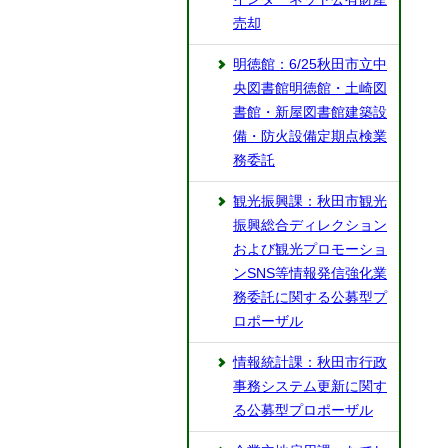
売却
明徳館：6/25秋田市立中
央図書館明徳館・土崎図
書館・新屋図書館建築設
備・防火設備定期点検業
務委託
観光振興課：秋田市観光
振興総合ディレクション
および観光プロモーショ
ンSNS等情報発信強化業
務委託に関する公募型プ
ロポーザル
情報統計課：秋田市行政
事務システム更新に関す
る公募型プロポーザル