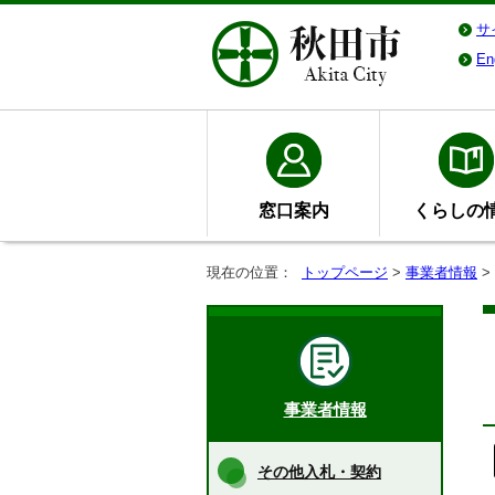
サ
En
窓口案内
くらしの
現在の位置：
トップページ
>
事業者情報
>
事業者情報
その他入札・契約