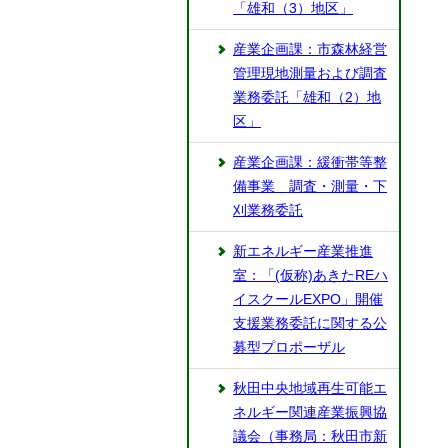
「雄和（3）地区」
産業企画課：市森林経営
管理現地測量および調査
業務委託「雄和（2）地
区」
産業企画課：緩衝帯等整
備事業 調査・測量・下
刈業務委託
新エネルギー産業推進
室：「(仮称)あきたREハ
イスクールEXPO」開催
支援業務委託に関する公
募型プロポーザル
秋田中央地域再生可能エ
ネルギー関連産業振興協
議会（事務局：秋田市新