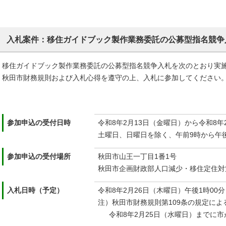
入札案件：移住ガイドブック製作業務委託の公募型指名競争
移住ガイドブック製作業務委託の公募型指名競争入札を次のとおり実
秋田市財務規則および入札心得を遵守の上、入札に参加してください
参加申込の受付日時
令和8年2月13日（金曜日）から令和8年
土曜日、日曜日を除く、午前9時から午
参加申込の受付場所
秋田市山王一丁目1番1号
秋田市企画財政部人口減少・移住定住対
入札日時（予定）
令和8年2月26日（木曜日）午後1時00分
注）秋田市財務規則第109条の規定によ
令和8年2月25日（水曜日）までに市