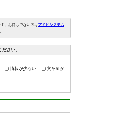
要です。お持ちでない方は
アドビシステム
。
ください。
情報が少ない
文章量が