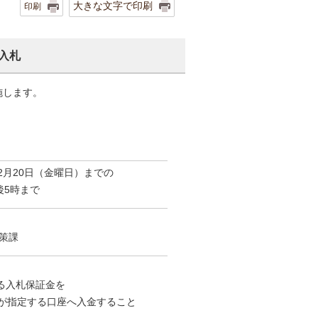
大きな文字で印刷
印刷
入札
施します。
。
2月20日（金曜日）までの
後5時まで
策課
る入札保証金を
が指定する口座へ入金すること