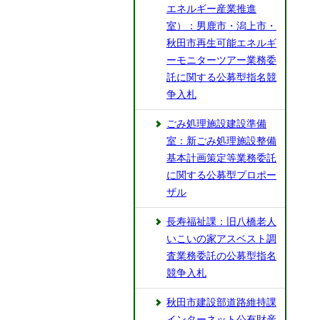
エネルギー産業推進
室）：男鹿市・潟上市・
秋田市再生可能エネルギ
ーモニターツアー業務委
託に関する公募型指名競
争入札
ごみ処理施設建設準備
室：新ごみ処理施設整備
基本計画策定等業務委託
に関する公募型プロポー
ザル
長寿福祉課：旧八橋老人
いこいの家アスベスト調
査業務委託の公募型指名
競争入札
秋田市建設部道路維持課
インターネット公有財産