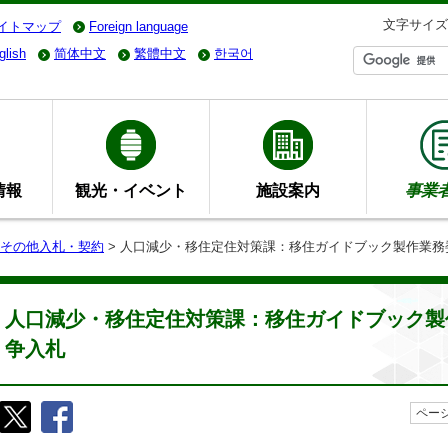
文字サイズ
イトマップ
Foreign language
glish
简体中文
繁體中文
한국어
情報
観光・イベント
施設案内
事業
その他入札・契約
> 人口減少・移住定住対策課：移住ガイドブック製作業
人口減少・移住定住対策課：移住ガイドブック製
争入札
ページ