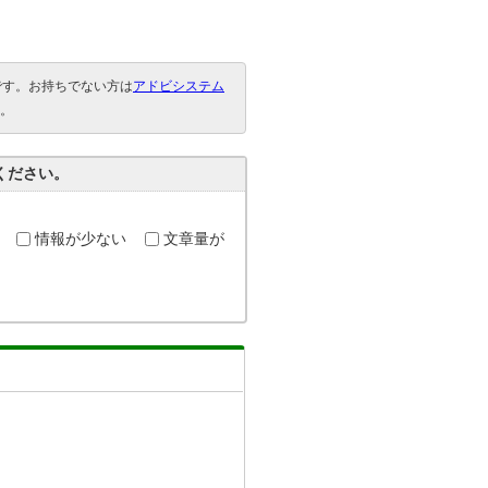
要です。お持ちでない方は
アドビシステム
。
ください。
情報が少ない
文章量が