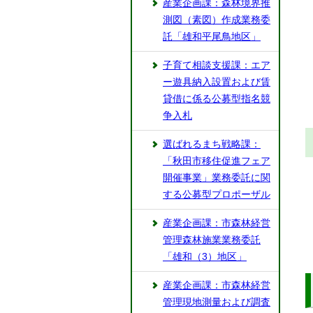
産業企画課：森林境界推
測図（素図）作成業務委
託「雄和平尾鳥地区」
子育て相談支援課：エア
ー遊具納入設置および賃
貸借に係る公募型指名競
争入札
選ばれるまち戦略課：
「秋田市移住促進フェア
開催事業」業務委託に関
する公募型プロポーザル
産業企画課：市森林経営
管理森林施業業務委託
「雄和（3）地区」
産業企画課：市森林経営
管理現地測量および調査