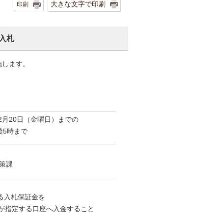
大きな文字で印刷
印刷
入札
施します。
。
2月20日（金曜日）までの
後5時まで
策課
る入札保証金を
が指定する口座へ入金すること