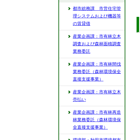
都市総務課 市営住宅管
理システムおよび機器等
の賃貸借
産業企画課：市有林立木
調査および森林面積調査
業務委託
産業企画課：市有林間伐
業務委託（森林環境保全
直接支援事業）
産業企画課：市有林立木
売払い
産業企画課：市有林再造
林業務委託（森林環境保
全直接支援事業）