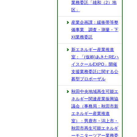
業務委託「雄和（2）地
区」
産業企画課：緩衝帯等整
備事業 調査・測量・下
刈業務委託
新エネルギー産業推進
室：「(仮称)あきたREハ
イスクールEXPO」開催
支援業務委託に関する公
募型プロポーザル
秋田中央地域再生可能エ
ネルギー関連産業振興協
議会（事務局：秋田市新
エネルギー産業推進
室）：男鹿市・潟上市・
秋田市再生可能エネルギ
ーモニターツアー業務委