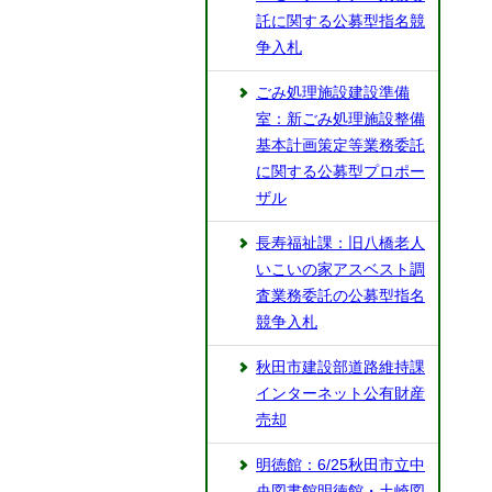
託に関する公募型指名競
争入札
ごみ処理施設建設準備
室：新ごみ処理施設整備
基本計画策定等業務委託
に関する公募型プロポー
ザル
長寿福祉課：旧八橋老人
いこいの家アスベスト調
査業務委託の公募型指名
競争入札
秋田市建設部道路維持課
インターネット公有財産
売却
明徳館：6/25秋田市立中
央図書館明徳館・土崎図