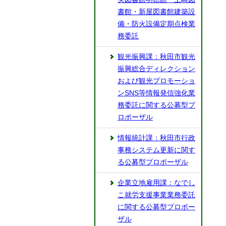
書館・新屋図書館建築設
備・防火設備定期点検業
務委託
観光振興課：秋田市観光
振興総合ディレクション
および観光プロモーショ
ンSNS等情報発信強化業
務委託に関する公募型プ
ロポーザル
情報統計課：秋田市行政
事務システム更新に関す
る公募型プロポーザル
企業立地雇用課：なでし
こ就労支援事業業務委託
に関する公募型プロポー
ザル