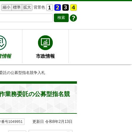
縮小
標準
拡大
背景色
者情報
市政情報
務委託の公募型指名競争入札
作業務委託の公募型指名競
更新日 令和8年2月13日
番号1049951