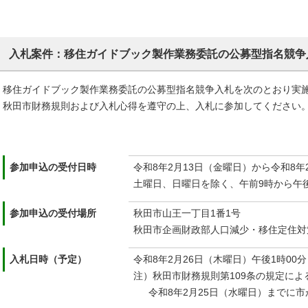
入札案件：移住ガイドブック製作業務委託の公募型指名競争
移住ガイドブック製作業務委託の公募型指名競争入札を次のとおり実
秋田市財務規則および入札心得を遵守の上、入札に参加してください
参加申込の受付日時
令和8年2月13日（金曜日）から令和8年
土曜日、日曜日を除く、午前9時から午
参加申込の受付場所
秋田市山王一丁目1番1号
秋田市企画財政部人口減少・移住定住対
入札日時（予定）
令和8年2月26日（木曜日）午後1時00分
注）秋田市財務規則第109条の規定によ
令和8年2月25日（水曜日）までに市