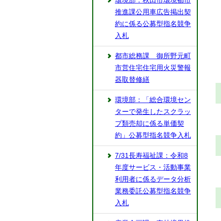
環境部：秋田市環境都市
推進課公用車広告掲出契
約に係る公募型指名競争
入札
都市総務課 御所野元町
市営住宅住宅用火災警報
器取替修繕
環境部：「総合環境セン
ターで発生したスクラッ
プ類売却に係る単価契
約」公募型指名競争入札
7/31長寿福祉課：令和8
年度サービス・活動事業
利用者に係るデータ分析
業務委託公募型指名競争
入札