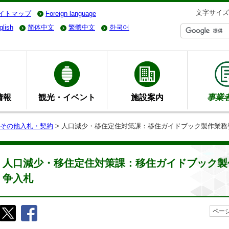
文字サイズ
イトマップ
Foreign language
glish
简体中文
繁體中文
한국어
情報
観光・イベント
施設案内
事業
その他入札・契約
> 人口減少・移住定住対策課：移住ガイドブック製作業
人口減少・移住定住対策課：移住ガイドブック製
争入札
ページ