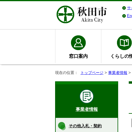
サ
En
窓口案内
くらしの
現在の位置：
トップページ
>
事業者情報
>
事業者情報
その他入札・契約