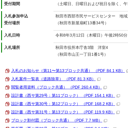
受付期間
（土曜日、日曜日および祝日を除く、午
入札参加申込
秋田市西部市民サービスセンター 地域
受付場所
（秋田市新屋扇町13番34号）
入札日時
令和8年3月12日（木曜日）午後2時50分
入札場所
秋田市役所本庁舎3階 洋室4
（秋田市山王一丁目1番1号）
入札のお知らせ（第11〜第13ブロック共通） （PDF 84.1 KB）
入札案件一覧表（道路除草） （PDF 81.3 KB）
閲覧者用資料（ブロック共通） （PDF 260.4 KB）
設計書（西サ第29号：第11ブロック） （PDF 154.1 KB）
設計書（西サ第30号：第12ブロック） （PDF 168.2 KB）
設計書（西サ第31号：第13ブロック） （PDF 119.9 KB）
ブロック割付図（ブロック共通） （PDF 7.7 MB）