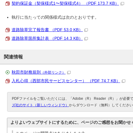
契約保証金（契保様式1〜契保様式4） （PDF 173.7 KB）
執行に当たっての関係様式は次のとおりです。
道路除草完了報告書 （PDF 53.0 KB）
道路除草箇所集計表 （PDF 14.3 KB）
関連情報
秋田市財務規則
（外部リンク）
入札心得（西部市民サービスセンター） （PDF 74.7 KB）
PDFファイルをご覧いただくには、「Adobe（R） Reader（R）」が必
ズ社のサイト（新しいウィンドウ）
からダウンロード（無料）してください
よりよいウェブサイトにするために、ページのご感想をお聞かせ