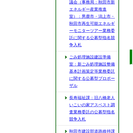
議会（事務局：秋田市新
エネルギー産業推進
室）：男鹿市・潟上市・
秋田市再生可能エネルギ
ーモニターツアー業務委
託に関する公募型指名競
争入札
ごみ処理施設建設準備
室：新ごみ処理施設整備
基本計画策定等業務委託
に関する公募型プロポー
ザル
長寿福祉課：旧八橋老人
いこいの家アスベスト調
査業務委託の公募型指名
競争入札
秋田市建設部道路維持課