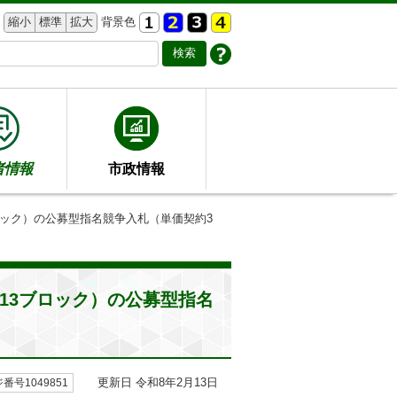
縮小
標準
拡大
背景色
者情報
市政情報
ロック）の公募型指名競争入札（単価契約3
13ブロック）の公募型指名
更新日 令和8年2月13日
番号1049851