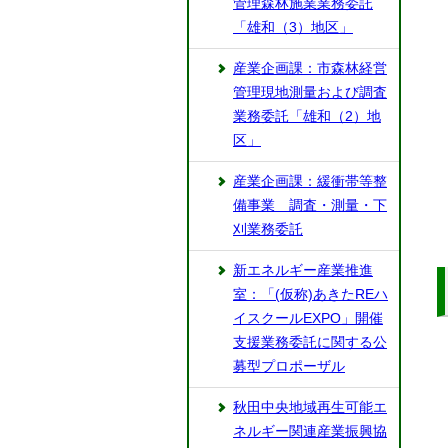
管理森林施業業務委託
「雄和（3）地区」
産業企画課：市森林経営
管理現地測量および調査
業務委託「雄和（2）地
区」
産業企画課：緩衝帯等整
備事業 調査・測量・下
刈業務委託
新エネルギー産業推進
室：「(仮称)あきたREハ
イスクールEXPO」開催
支援業務委託に関する公
募型プロポーザル
秋田中央地域再生可能エ
ネルギー関連産業振興協