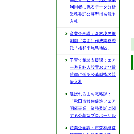
利用者に係るデータ分析
業務委託公募型指名競争
入札
産業企画課：森林境界推
測図（素図）作成業務委
託「雄和平尾鳥地区」
子育て相談支援課：エア
ー遊具納入設置および賃
貸借に係る公募型指名競
争入札
選ばれるまち戦略課：
「秋田市移住促進フェア
開催事業」業務委託に関
する公募型プロポーザル
産業企画課：市森林経営