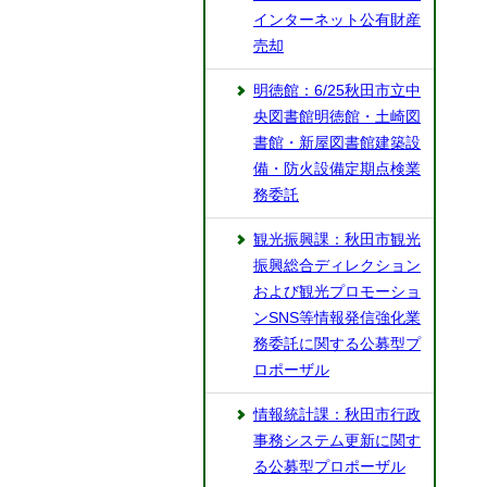
インターネット公有財産
売却
明徳館：6/25秋田市立中
央図書館明徳館・土崎図
書館・新屋図書館建築設
備・防火設備定期点検業
務委託
観光振興課：秋田市観光
振興総合ディレクション
および観光プロモーショ
ンSNS等情報発信強化業
務委託に関する公募型プ
ロポーザル
情報統計課：秋田市行政
事務システム更新に関す
る公募型プロポーザル