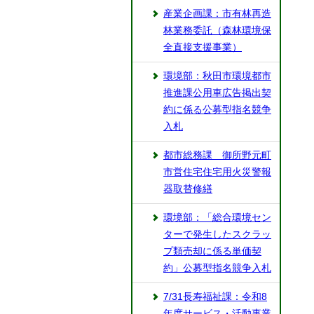
産業企画課：市有林再造
林業務委託（森林環境保
全直接支援事業）
環境部：秋田市環境都市
推進課公用車広告掲出契
約に係る公募型指名競争
入札
都市総務課 御所野元町
市営住宅住宅用火災警報
器取替修繕
環境部：「総合環境セン
ターで発生したスクラッ
プ類売却に係る単価契
約」公募型指名競争入札
7/31長寿福祉課：令和8
年度サービス・活動事業