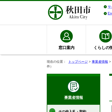
サ
En
窓口案内
くらしの
現在の位置：
トップページ
>
事業者情報
>
件）
事業者情報
その他入札・契約