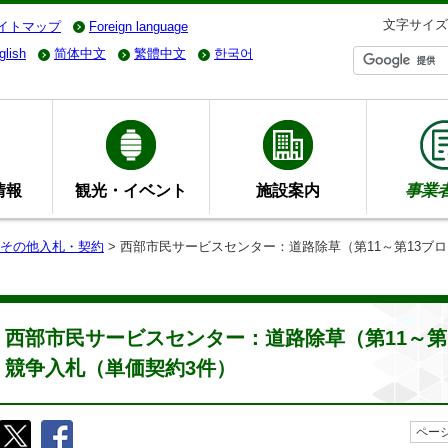
文字サイズ
イトマップ
Foreign language
glish
简体中文
繁體中文
한국어
情報
観光・イベント
施設案内
事業
その他入札・契約
> 西部市民サービスセンター：道路除草（第11～第13ブ
西部市民サービスセンター：道路除草（第11～第
競争入札（単価契約3件）
ページ