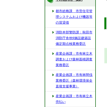
都市総務課 市営住宅管
理システムおよび機器等
の賃貸借
消防本部警防課：秋田市
消防庁舎他9施設建築設
備定期点検業務委託
産業企画課：市有林立木
調査および森林面積調査
業務委託
産業企画課：市有林間伐
業務委託（森林環境保全
直接支援事業）
産業企画課：市有林立木
売払い