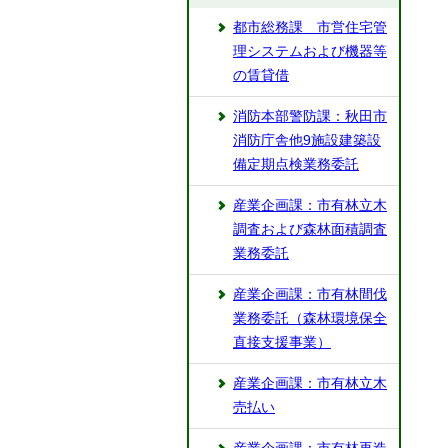
都市総務課 市営住宅管
理システムおよび機器等
の賃貸借
消防本部警防課：秋田市
消防庁舎他9施設建築設
備定期点検業務委託
産業企画課：市有林立木
調査および森林面積調査
業務委託
産業企画課：市有林間伐
業務委託（森林環境保全
直接支援事業）
産業企画課：市有林立木
売払い