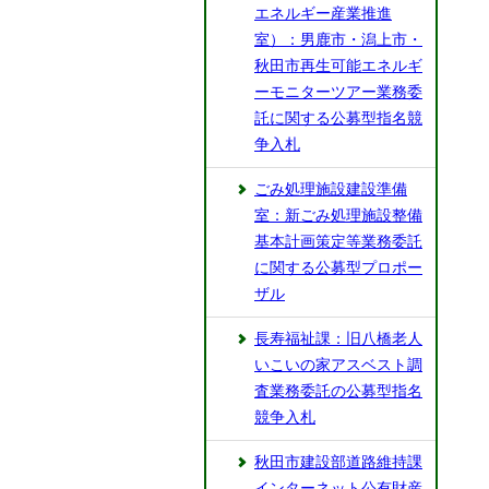
エネルギー産業推進
室）：男鹿市・潟上市・
秋田市再生可能エネルギ
ーモニターツアー業務委
託に関する公募型指名競
争入札
ごみ処理施設建設準備
室：新ごみ処理施設整備
基本計画策定等業務委託
に関する公募型プロポー
ザル
長寿福祉課：旧八橋老人
いこいの家アスベスト調
査業務委託の公募型指名
競争入札
秋田市建設部道路維持課
インターネット公有財産