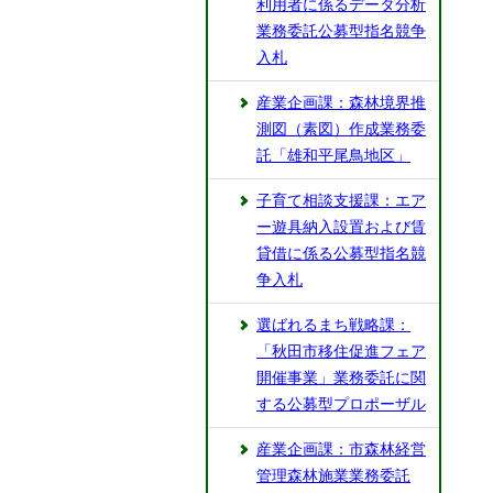
利用者に係るデータ分析
業務委託公募型指名競争
入札
産業企画課：森林境界推
測図（素図）作成業務委
託「雄和平尾鳥地区」
子育て相談支援課：エア
ー遊具納入設置および賃
貸借に係る公募型指名競
争入札
選ばれるまち戦略課：
「秋田市移住促進フェア
開催事業」業務委託に関
する公募型プロポーザル
産業企画課：市森林経営
管理森林施業業務委託