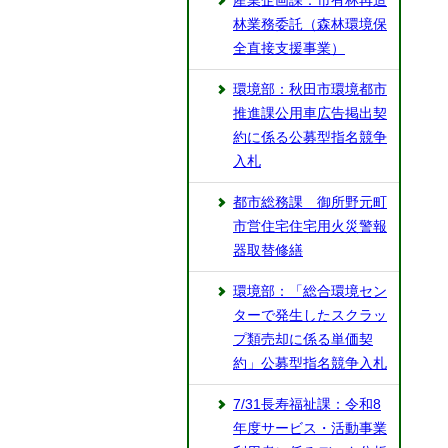
産業企画課：市有林再造
林業務委託（森林環境保
全直接支援事業）
環境部：秋田市環境都市
推進課公用車広告掲出契
約に係る公募型指名競争
入札
都市総務課 御所野元町
市営住宅住宅用火災警報
器取替修繕
環境部：「総合環境セン
ターで発生したスクラッ
プ類売却に係る単価契
約」公募型指名競争入札
7/31長寿福祉課：令和8
年度サービス・活動事業