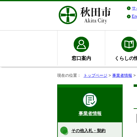
サ
En
窓口案内
くらしの
現在の位置：
トップページ
>
事業者情報
>
事業者情報
その他入札・契約