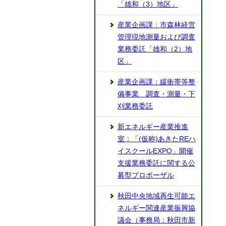
「雄和（3）地区」
産業企画課：市森林経営
管理現地測量および調査
業務委託「雄和（2）地
区」
産業企画課：緩衝帯等整
備事業 調査・測量・下
刈業務委託
新エネルギー産業推進
室：「(仮称)あきたREハ
イスクールEXPO」開催
支援業務委託に関する公
募型プロポーザル
秋田中央地域再生可能エ
ネルギー関連産業振興協
議会（事務局：秋田市新