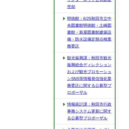
売却
明徳館：6/25秋田市立中
央図書館明徳館・土崎図
書館・新屋図書館建築設
備・防火設備定期点検業
務委託
観光振興課：秋田市観光
振興総合ディレクション
および観光プロモーショ
ンSNS等情報発信強化業
務委託に関する公募型プ
ロポーザル
情報統計課：秋田市行政
事務システム更新に関す
る公募型プロポーザル