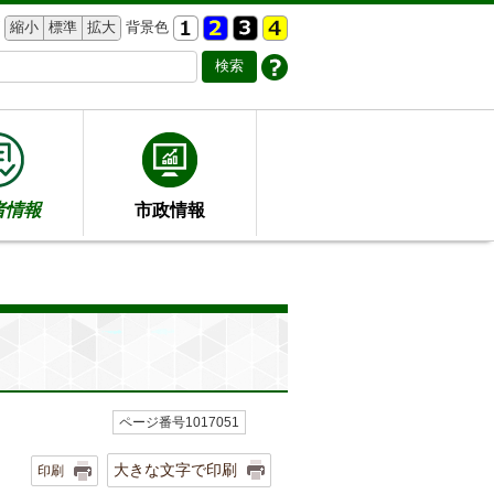
縮小
標準
拡大
背景色
者情報
市政情報
ページ番号1017051
大きな文字で印刷
印刷