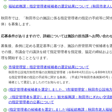
福祉総務課：指定管理者候補者の選定結果について（秋田市老人
秋田市では、「秋田市公の施設に係る指定管理者の指定の手続等に関
体）を募集します。
応募条件がありますので、詳細については
施設の担当課へお問い合わ
募集後、条例に定める選定基準に基づき、施設の所管部局で候補者を
その後、市議会での議決を経て指定管理者を指定後、協定の締結およ
理を開始することとなります。
市場管理室：指定管理者候補者の選定結果について
秋田市公設地方卸売市場の次期指定管理者（令和4年4月1日から令和9年3月
る指定管理者の指定の手続等に関する条例」（平成17年秋田市条例第45号
補者として選定しましたのでお知らせします。
(指定管理者候補者を選定しました。)市場管理室：秋田市公設地
（指定管理者を選定しました）観光振興課：秋田市にぎわい交流
の指定管理者の公募について
(指定管理者の候補者を選定しました)福祉総務課：秋田市老人福