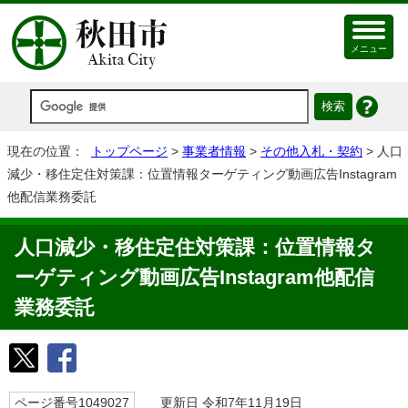
メニュー
現在の位置：
トップページ
>
事業者情報
>
その他入札・契約
> 人口
減少・移住定住対策課：位置情報ターゲティング動画広告Instagram
他配信業務委託
人口減少・移住定住対策課：位置情報タ
ーゲティング動画広告Instagram他配信
業務委託
ページ番号1049027
更新日 令和7年11月19日