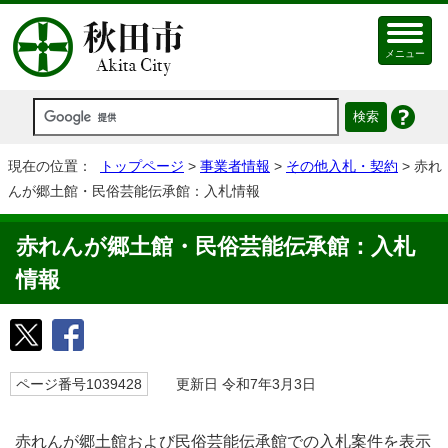
メニュー
現在の位置：
トップページ
>
事業者情報
>
その他入札・契約
> 赤れ
んが郷土館・民俗芸能伝承館：入札情報
赤れんが郷土館・民俗芸能伝承館：入札
情報
ページ番号1039428
更新日 令和7年3月3日
赤れんが郷土館および民俗芸能伝承館での入札案件を表示