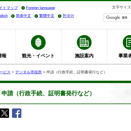
文字サイズ
イトマップ
Foreign language
glish
简体中文
繁體中文
한국어
情報
観光・イベント
施設案内
事業
ービス
>
デジタル市役所
> 申請（行政手続、証明書発行など）
申請（行政手続、証明書発行など）