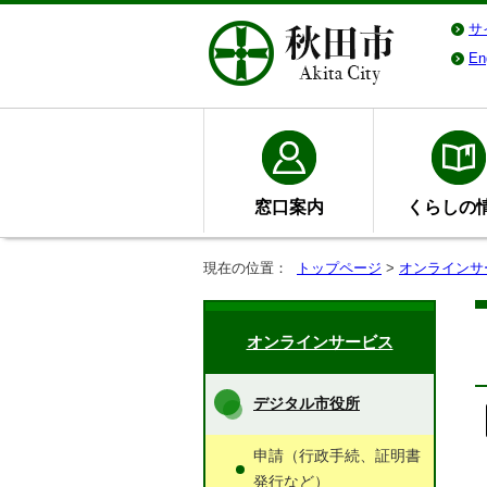
サ
En
窓口案内
くらしの
現在の位置：
トップページ
>
オンラインサ
オンラインサービス
デジタル市役所
申請（行政手続、証明書
発行など）