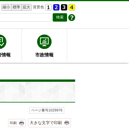
縮小
標準
拡大
背景色
者情報
市政情報
ページ番号1029976
大きな文字で印刷
印刷