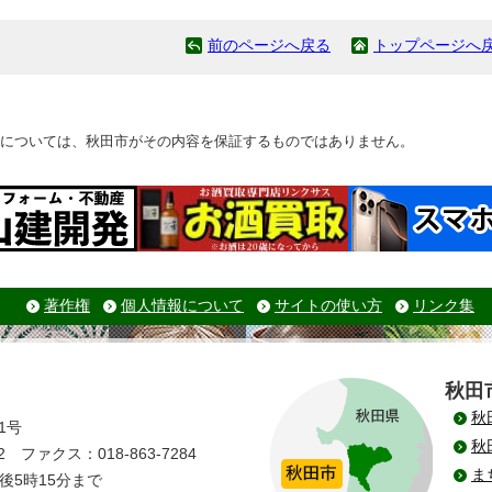
前のページへ戻る
トップページへ
については、秋田市がその内容を保証するものではありません。
著作権
個人情報について
サイトの使い方
リンク集
秋田
秋
1号
秋
 ファクス：018-863-7284
ま
後5時15分まで