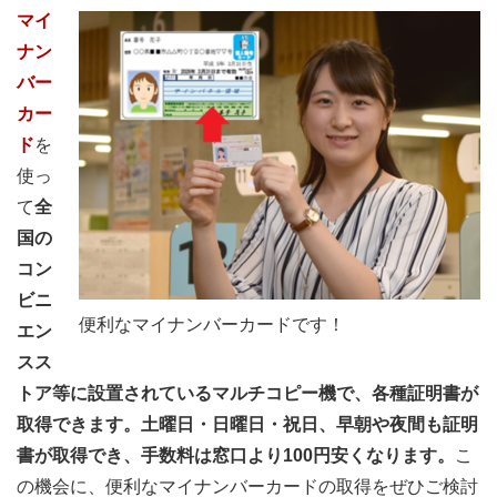
マイ
ナン
バー
カー
ド
を
使っ
て
全
国の
コン
ビニ
便利なマイナンバーカードです！
エン
スス
トア等に設置されているマルチコピー機で、各種証明書が
取得できます。土曜日・日曜日・祝日、早朝や夜間も証明
書が取得でき、手数料は窓口より100円安くなります。
こ
の機会に、便利なマイナンバーカードの取得をぜひご検討