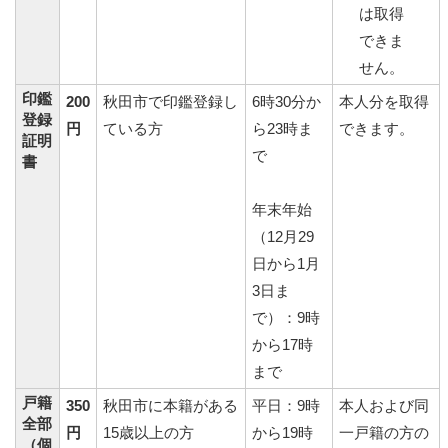
は取得
できま
せん。
印鑑
200
秋田市で印鑑登録し
6時30分か
本人分を取得
登録
円
ている方
ら23時ま
できます。
証明
で
書
年末年始
（12月29
日から1月
3日ま
で）：9時
から17時
まで
戸籍
350
秋田市に本籍がある
平日：9時
本人および同
全部
円
15歳以上の方
から19時
一戸籍の方の
（個