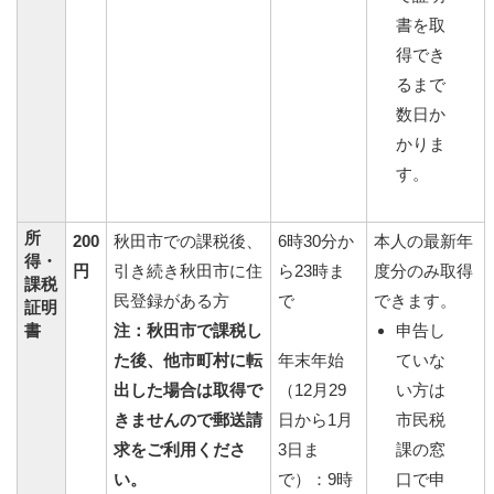
書を取
得でき
るまで
数日か
かりま
す。
所
200
秋田市での課税後、
6時30分か
本人の最新年
得・
円
引き続き秋田市に住
ら23時ま
度分のみ取得
課税
民登録がある方
で
できます。
証明
書
注：秋田市で課税し
申告し
た後、他市町村に転
年末年始
ていな
出した場合は取得で
（12月29
い方は
きませんので郵送請
日から1月
市民税
求をご利用くださ
3日ま
課の窓
い。
で）：9時
口で申