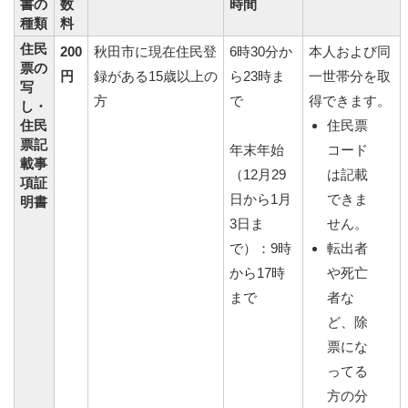
書の
数
時間
種類
料
住民
200
秋田市に現在住民登
6時30分か
本人および同
票の
円
録がある15歳以上の
ら23時ま
一世帯分を取
写
方
で
得できます。
し・
住民
住民票
票記
年末年始
コード
載事
（12月29
は記載
項証
日から1月
できま
明書
3日ま
せん。
で）：9時
転出者
から17時
や死亡
まで
者な
ど、除
票にな
ってる
方の分