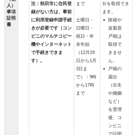
注：秋田市に住民登
まで
分を取得でき
人）
事項
録がない方は、事前
ます。
証明
に利用登録申請手続
土曜日・
除籍や
書
きが必要です（コン
日曜日・
改製原
ビニのマルチコピー
祝日・年
戸籍は
機やインターネット
末年始
取得で
で手続きできま
（12月29
きませ
す）。
日から1月
ん。
3日ま
戸籍の
で）：9時
届出
から17時
（出生
まで
や婚姻
など）
を受理
後、コ
ンビニ
で証明