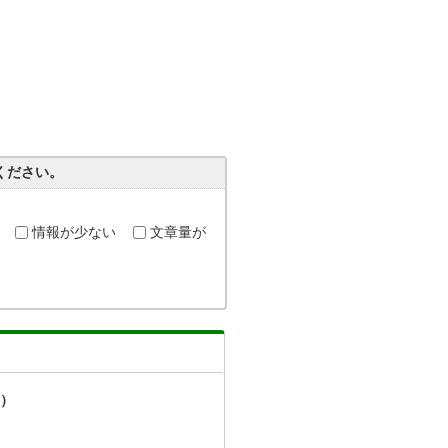
ください。
情報が少ない
文章量が
）