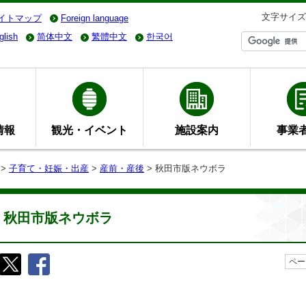
文字サイズ
イトマップ
Foreign language
glish
简体中文
繁體中文
한국어
情報
観光・イベント
施設案内
事業
>
子育て・妊娠・出産
>
産前・産後
> 秋田市版ネウボラ
秋田市版ネウボラ
ペー