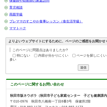
保健師や助産師の家庭訪問
育児相談
両親学級
プレママのすこやか食事レッスン（食生活学級）
ママトーク
よりよいウェブサイトにするために、ページのご感想をお聞かせ
このページに問題点はありましたか?
特にない
内容が分かりにくい
ページを探しにくい
多い
送信
このページに関する
お問い合わせ
秋田市版ネウボラ（秋田市子ども家庭センター 子ども健康課内
〒010-0976 秋田市八橋南一丁目8番3号 保健所2階