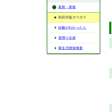
産前・産後
秋田市版ネウボラ
妊娠がわかったら
里帰り出産
新生児聴覚検査