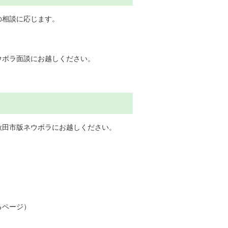
の相談に応じます。
。
ウボラ面談にお越しください。
秋田市版ネウボラにお越しください。
）
るページ）