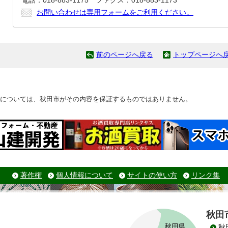
電話：018-883-1175 ファクス：018-883-1173
お問い合わせは専用フォームをご利用ください。
前のページへ戻る
トップページへ
については、秋田市がその内容を保証するものではありません。
著作権
個人情報について
サイトの使い方
リンク集
秋田
秋