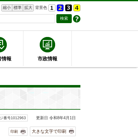
縮小
標準
拡大
背景色
者情報
市政情報
更新日 令和8年4月1日
ジ番号1012963
大きな文字で印刷
印刷